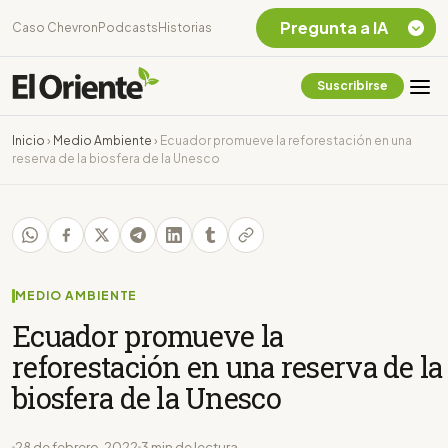
Pregunta a IA
Caso Chevron
Podcasts
Historias
Suscribirse
Quiero Información
sobre el Caso
Inicio
›
Medio Ambiente
›
Ecuador promueve la reforestación en una
Chevron Ecuador
reserva de la biosfera de la Unesco
Listar destinos
turísticos de la
Amazonia Ecuatoriana
¿En que consiste la
tasa minera que rige en
Ecuador?
MEDIO AMBIENTE
Ecuador promueve la
reforestación en una reserva de la
biosfera de la Unesco
28 de febrero, 2022
3 min de lectura