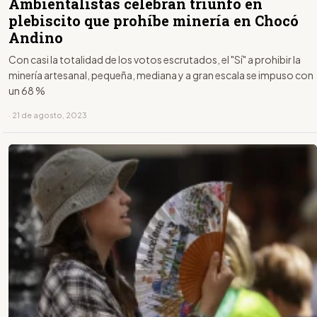
Ambientalistas celebran triunfo en
plebiscito que prohíbe minería en Chocó
Andino
Con casi la totalidad de los votos escrutados, el "Sí" a prohibir la
minería artesanal, pequeña, mediana y a gran escala se impuso con
un 68 %
· 21 de agosto, 2023