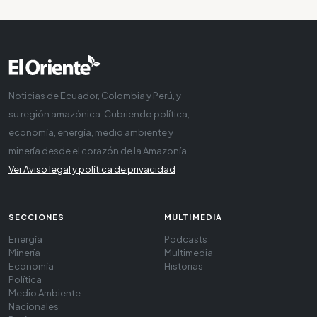
Noticias de Ecuador, Colombia y Perú, y
su región amazónica. Cubriendo política,
economía, energía, medio ambiente y
minería desde el corazón de la Amazonía
Ver Aviso legal y política de privacidad
SECCIONES
MULTIMEDIA
Energía
Podcasts
Minería
Multimedia
Economía
Historias
Política
Medio Ambiente
Nacionales