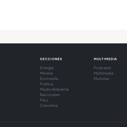
SECCIONES
MULTIMEDIA
Energía
Podcasts
Minería
Multimedia
Economía
Historias
Política
Medio Ambiente
Nacionales
Perú
Colombia