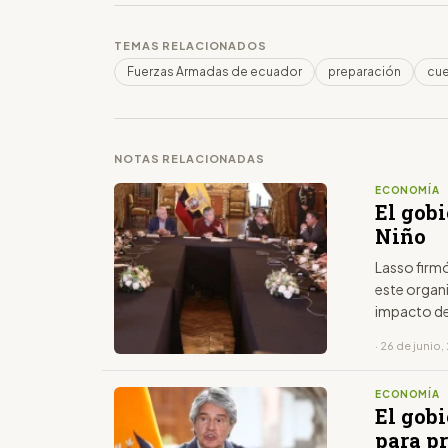
TEMAS RELACIONADOS
Fuerzas Armadas de ecuador
preparación
cu
NOTAS RELACIONADAS
ECONOMÍA
El gobi
Niño
Lasso firmó
este organi
impacto de
· 26 de junio
ECONOMÍA
El gobi
para p