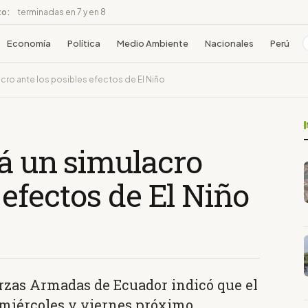
to:
terminadas en 7 y en 8
Economía
Política
Medio Ambiente
Nacionales
Perú
acro ante los posibles efectos de El Niño
rá un simulacro
 efectos de El Niño
rzas Armadas de Ecuador indicó que el
 miércoles y viernes próximo