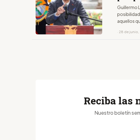
Guillermo L
posibilida
aquellos q
· 28 de junio
Reciba las 
Nuestro boletín sem