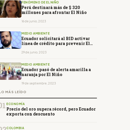
FENÓMENO DE EL NIÑO
Perú destinará más de $ 320
millones para afrontar El Niño
16 de junio, 2023
MEDIO AMBIENTE
Ecuador solicitará al BID activar
línea de crédito para prevenir El
Niño
29 de junio, 2023
MEDIO AMBIENTE
Ecuador pasó de alerta amarilla a
naranja por El Niño
19 de septiembre, 2023
LO MÁS LEÍDO
01
ECONOMÍA
Precio del oro supera récord, pero Ecuador
exporta con descuento
02
COLOMBIA