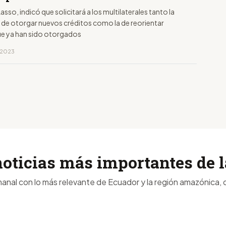
asso, indicó que solicitará a los multilaterales tanto la
d de otorgar nuevos créditos como la de reorientar
ue ya han sido otorgados
, 2023
noticias más importantes de
anal con lo más relevante de Ecuador y la región amazónica, d