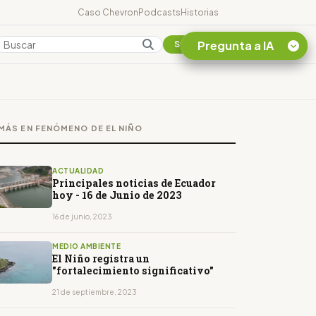
Caso Chevron
Podcasts
Historias
Pregunta a IA
Colombia
Suscribirse
Quiero Información
sobre el Caso
MÁS EN FENÓMENO DE EL NIÑO
Chevron Ecuador
Listar destinos
turísticos de la
ACTUALIDAD
Amazonia Ecuatoriana
Principales noticias de Ecuador
hoy - 16 de Junio de 2023
¿En que consiste la
tasa minera que rige en
16 de junio, 2023
Ecuador?
MEDIO AMBIENTE
El Niño registra un
"fortalecimiento significativo"
21 de septiembre, 2023