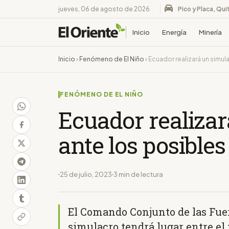
jueves, 06 de agosto de 2026
Pico y Placa, Qui
Inicio
Energía
Minería
Inicio
›
Fenómeno de El Niño
›
Ecuador realizará un simul
FENÓMENO DE EL NIÑO
Ecuador realiza
ante los posibles
25 de julio, 2023
3 min de lectura
El Comando Conjunto de las Fue
simulacro tendrá lugar entre el