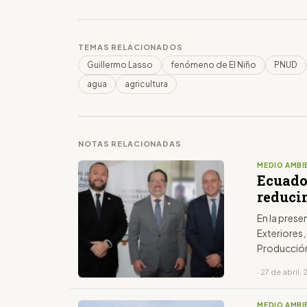
TEMAS RELACIONADOS
Guillermo Lasso
fenómeno de El Niño
PNUD
agua
agricultura
NOTAS RELACIONADAS
MEDIO AMBI
Ecuado
reduci
En la prese
Exteriores
Producción
· 27 de abril,
MEDIO AMBI