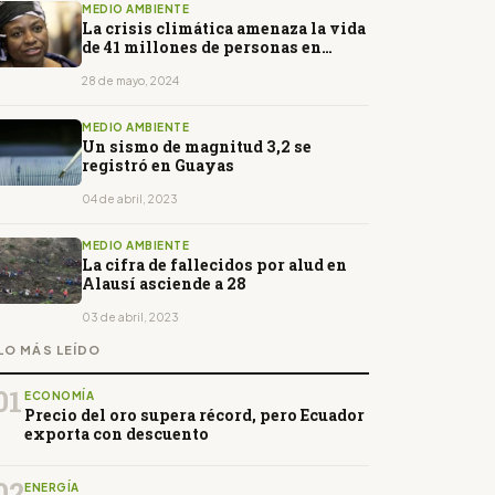
MEDIO AMBIENTE
La crisis climática amenaza la vida
de 41 millones de personas en
Latinoamérica, según ONU
28 de mayo, 2024
MEDIO AMBIENTE
Un sismo de magnitud 3,2 se
registró en Guayas
04 de abril, 2023
MEDIO AMBIENTE
La cifra de fallecidos por alud en
Alausí asciende a 28
03 de abril, 2023
LO MÁS LEÍDO
01
ECONOMÍA
Precio del oro supera récord, pero Ecuador
exporta con descuento
02
ENERGÍA