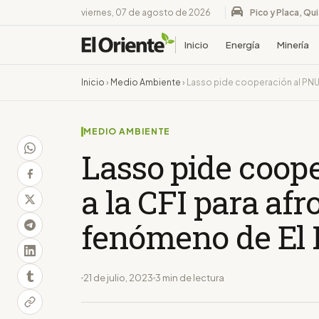
viernes, 07 de agosto de 2026
Pico y Placa, Qu
Inicio
Energía
Minería
Inicio
›
Medio Ambiente
›
Lasso pide cooperación al PNUD
MEDIO AMBIENTE
Lasso pide coop
a la CFI para af
fenómeno de El 
21 de julio, 2023
3 min de lectura