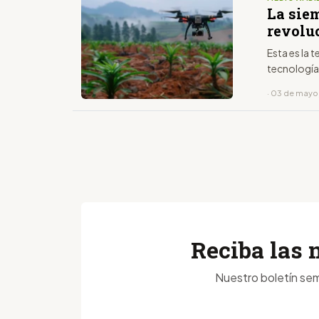
La sie
revolu
Esta es la 
tecnología
· 03 de mayo
Reciba las 
Nuestro boletín sem