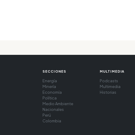
SECCIONES
MULTIMEDIA
Energía
Podcasts
Minería
Multimedia
Economía
Historias
Política
Medio Ambiente
Nacionales
Perú
Colombia