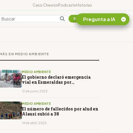
Caso Chevron
Podcasts
Historias
Pregunta a IA
Colombia
Suscribirse
Quiero Información
sobre el Caso
MÁS EN MEDIO AMBIENTE
Chevron Ecuador
Listar destinos
turísticos de la
MEDIO AMBIENTE
Amazonia Ecuatoriana
El gobierno declaró emergencia
vial en Esmeraldas por
¿En que consiste la
inundaciones
tasa minera que rige en
12 de junio, 2023
Ecuador?
MEDIO AMBIENTE
El número de fallecidos por alud en
Alausí subió a 38
14 de abril, 2023