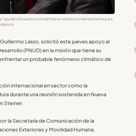
 a "ayudar a Ecuador a convertirse en una economía resistente para
sidencia
Guillermo Lasso, solicitó este jueves apoyo al
esarrollo (PNUD) en la misión que tiene su
 enfrentar un probable fenómeno climático de
ión internacional en sector como la
icultura durante una reunión sostenida en Nueva
m Steiner.
por la Secretaría de Comunicación de la
laciones Exteriores y Movilidad Humana,