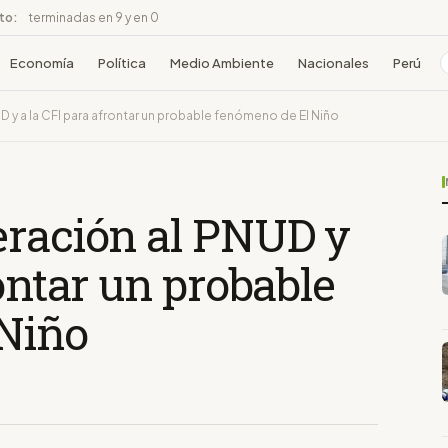
ito:
terminadas en 9 y en 0
Economía
Política
Medio Ambiente
Nacionales
Perú
 y a la CFI para afrontar un probable fenómeno de El Niño
eración al PNUD y
rontar un probable
Niño