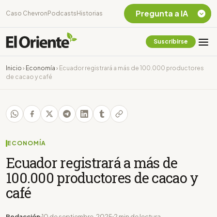
Pregunta a IA
Caso Chevron
Podcasts
Historias
Suscribirse
Quiero Información
sobre el Caso
Inicio
›
Economía
›
Ecuador registrará a más de 100.000 productores
Chevron Ecuador
de cacao y café
Listar destinos
turísticos de la
Amazonia Ecuatoriana
¿En que consiste la
tasa minera que rige en
Ecuador?
ECONOMÍA
Ecuador registrará a más de
100.000 productores de cacao y
café
Redacción
10 de septiembre, 2025
2 min de lectura