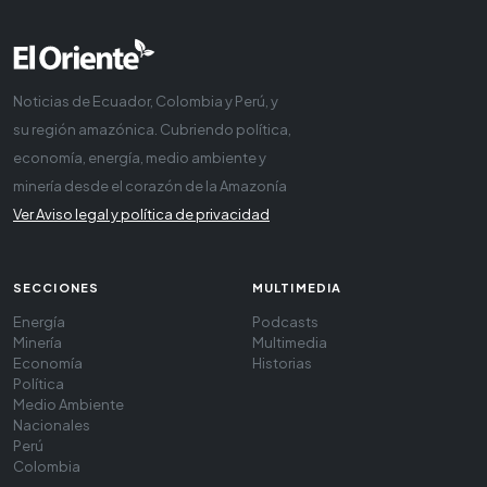
Noticias de Ecuador, Colombia y Perú, y
su región amazónica. Cubriendo política,
economía, energía, medio ambiente y
minería desde el corazón de la Amazonía
Ver Aviso legal y política de privacidad
SECCIONES
MULTIMEDIA
Energía
Podcasts
Minería
Multimedia
Economía
Historias
Política
Medio Ambiente
Nacionales
Perú
Colombia