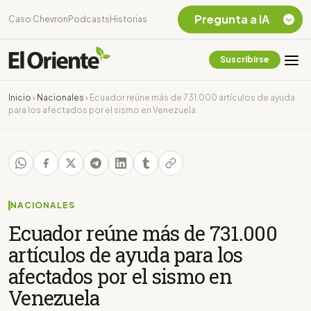
Pregunta a IA
Caso Chevron
Podcasts
Historias
Suscribirse
Quiero Información
sobre el Caso
Inicio
›
Nacionales
›
Ecuador reúne más de 731.000 artículos de ayuda
Chevron Ecuador
para los afectados por el sismo en Venezuela
Listar destinos
turísticos de la
Amazonia Ecuatoriana
¿En que consiste la
tasa minera que rige en
Ecuador?
NACIONALES
Ecuador reúne más de 731.000
artículos de ayuda para los
afectados por el sismo en
Venezuela