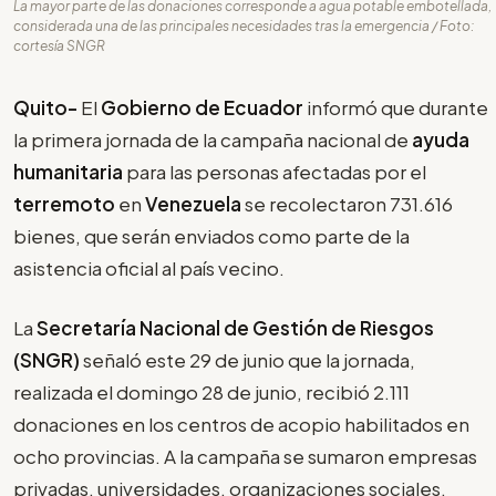
La mayor parte de las donaciones corresponde a agua potable embotellada,
considerada una de las principales necesidades tras la emergencia / Foto:
cortesía SNGR
Quito-
El
Gobierno de Ecuador
informó que durante
la primera jornada de la campaña nacional de
ayuda
humanitaria
para las personas afectadas por el
terremoto
en
Venezuela
se recolectaron 731.616
bienes, que serán enviados como parte de la
asistencia oficial al país vecino.
La
Secretaría Nacional de Gestión de Riesgos
(SNGR)
señaló este 29 de junio que la jornada,
realizada el domingo 28 de junio, recibió 2.111
donaciones en los centros de acopio habilitados en
ocho provincias. A la campaña se sumaron empresas
privadas, universidades, organizaciones sociales,