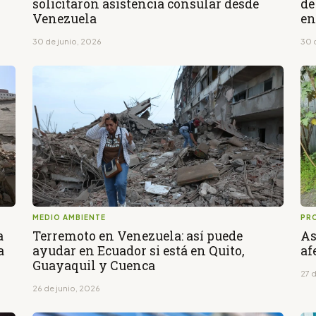
solicitaron asistencia consular desde
de
Venezuela
en
30 de junio, 2026
30 
MEDIO AMBIENTE
PRO
a
Terremoto en Venezuela: así puede
As
a
ayudar en Ecuador si está en Quito,
af
Guayaquil y Cuenca
27 
26 de junio, 2026