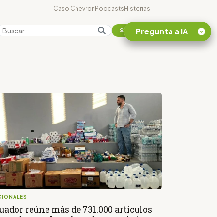
Caso Chevron
Podcasts
Historias
Pregunta a IA
Colombia
Suscribirse
Quiero Información
sobre el Caso
Chevron Ecuador
Listar destinos
turísticos de la
Amazonia Ecuatoriana
¿En que consiste la
tasa minera que rige en
Ecuador?
CIONALES
uador reúne más de 731.000 artículos