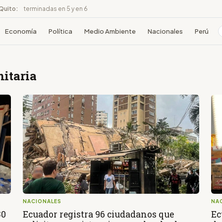
 Quito:
terminadas en 5 y en 6
Economía
Política
Medio Ambiente
Nacionales
Perú
itaria
NACIONALES
NA
30
Ecuador registra 96 ciudadanos que
Ec