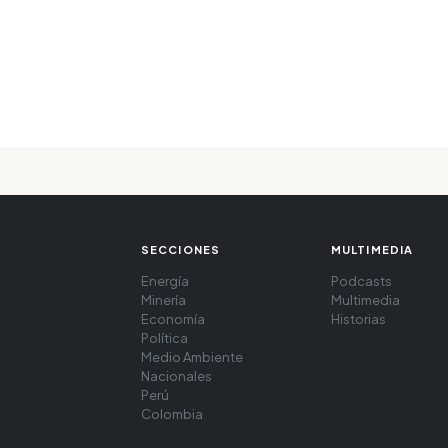
SECCIONES
MULTIMEDIA
Energía
Podcasts
Minería
Multimedia
Economía
Historias
Política
Medio Ambiente
Nacionales
Perú
Colombia