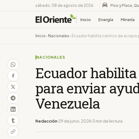
sábado, 08 de agosto de 2026
Pico y Placa, Qu
Inicio
Energía
Minería
Inicio
›
Nacionales
›
Ecuador habilita centros de acopio p
NACIONALES
Ecuador habilita
para enviar ayu
Venezuela
Redacción
29 de junio, 2026
3 min de lectura