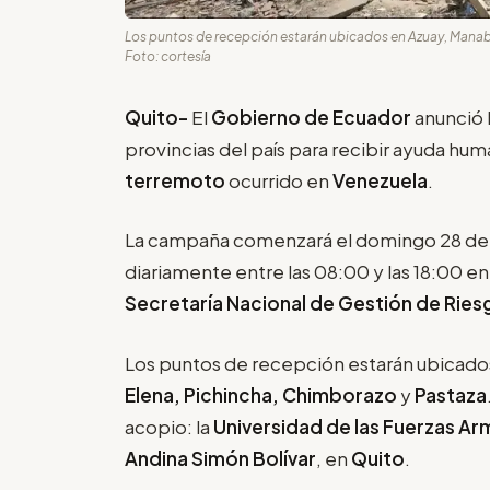
Los puntos de recepción estarán ubicados en Azuay, Manabí
Foto: cortesía
Quito-
El
Gobierno de Ecuador
anunció 
provincias del país para recibir ayuda huma
terremoto
ocurrido en
Venezuela
.
La campaña comenzará el domingo 28 de j
diariamente entre las 08:00 y las 18:00 e
Secretaría Nacional de Gestión de Ries
Los puntos de recepción estarán ubicado
Elena, Pichincha, Chimborazo
y
Pastaza
acopio: la
Universidad de las Fuerzas Ar
Andina Simón Bolívar
, en
Quito
.