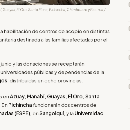
, Guayas, El Oro, Santa Elena, Pichincha, Chimborazo y Pastaza /
la habilitación de centros de acopio en distintas
nitaria destinada a las familias afectadas por el
unio y las donaciones se receptarán
n universidades públicas y dependencias de la
gos
, distribuidas en ocho provincias.
s en
Azuay, Manabí, Guayas, El Oro, Santa
. En
Pichincha
funcionarán dos centros de
madas (ESPE)
, en
Sangolquí
, y la
Universidad