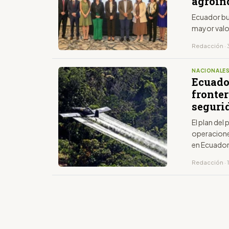
agroind
Ecuador bu
mayor valo
Redacción · 
NACIONALE
Ecuado
fronter
seguri
El plan del
operacione
en Ecuado
Redacción · 1