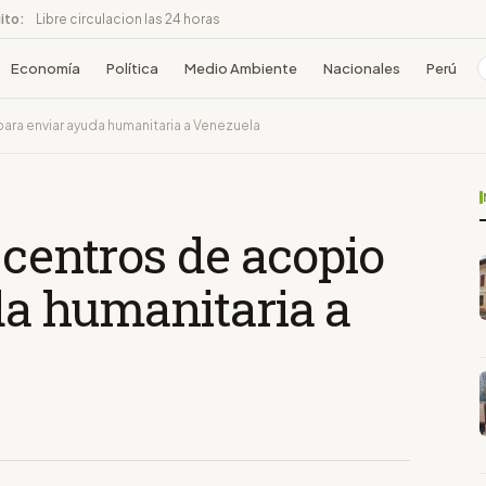
ito:
Libre circulacion las 24 horas
Economía
Política
Medio Ambiente
Nacionales
Perú
ara enviar ayuda humanitaria a Venezuela
 centros de acopio
da humanitaria a