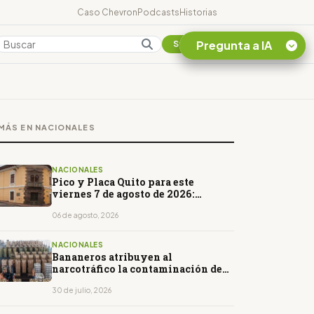
Caso Chevron
Podcasts
Historias
Pregunta a IA
Colombia
Suscribirse
Quiero Información
sobre el Caso
MÁS EN NACIONALES
Chevron Ecuador
Listar destinos
turísticos de la
NACIONALES
Amazonia Ecuatoriana
Pico y Placa Quito para este
viernes 7 de agosto de 2026:
¿En que consiste la
horarios y restricciones
tasa minera que rige en
06 de agosto, 2026
Ecuador?
NACIONALES
Bananeros atribuyen al
narcotráfico la contaminación de
cargamentos
30 de julio, 2026