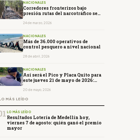
NACIONALES
Corredores fronterizos bajo
presión rutas del narcotráfico se
consolidan en el norte del país
24 de marzo, 2026
NACIONALES
Más de 36.000 operativos de
control pesquero a nivel nacional
28 de abril, 2026
NACIONALES
Así será el Pico y Placa Quito para
este jueves 21 de mayo de 2026:
horarios y restricciones
20 de mayo, 2026
LO MÁS LEÍDO
01
LO MÁS LEÍDO
Resultados Lotería de Medellín hoy,
viernes 7 de agosto: quién ganó el premio
mayor