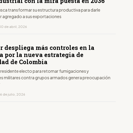
ustrial con la mira puesta en 2036
sca transformar su estructura productiva para darle
r agregado a sus exportaciones
30 de abril, 2026
S
r despliega más controles en la
a por la nueva estrategia de
dad de Colombia
 presidente electo para retomar fumigaciones y
s militares contra grupos armados genera preocupación
r
6 de julio, 2026