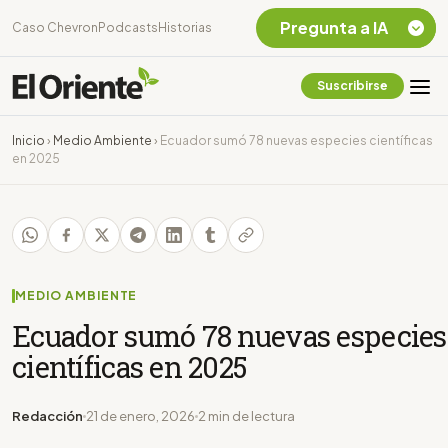
Pregunta a IA
Caso Chevron
Podcasts
Historias
Suscribirse
Quiero Información
sobre el Caso
Inicio
›
Medio Ambiente
›
Ecuador sumó 78 nuevas especies científicas
Chevron Ecuador
en 2025
Listar destinos
turísticos de la
Amazonia Ecuatoriana
¿En que consiste la
tasa minera que rige en
Ecuador?
MEDIO AMBIENTE
Ecuador sumó 78 nuevas especies
científicas en 2025
Redacción
21 de enero, 2026
2 min de lectura