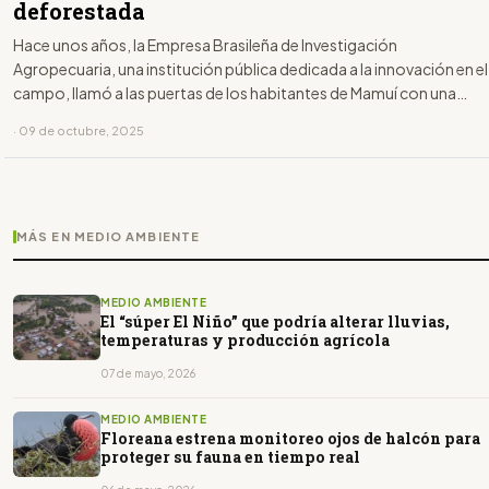
deforestada
Hace unos años, la Empresa Brasileña de Investigación
Agropecuaria, una institución pública dedicada a la innovación en el
campo, llamó a las puertas de los habitantes de Mamuí con una
propuesta: instalar sistemas agroforestales.
· 09 de octubre, 2025
MÁS EN MEDIO AMBIENTE
MEDIO AMBIENTE
El “súper El Niño” que podría alterar lluvias,
temperaturas y producción agrícola
07 de mayo, 2026
MEDIO AMBIENTE
Floreana estrena monitoreo ojos de halcón para
proteger su fauna en tiempo real