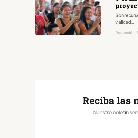
proyec
Son recurs
vialidad…
Redacción · 3
Reciba las 
Nuestro boletín sem