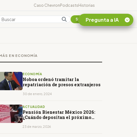
Caso Chevron
Podcasts
Historias
Pregunta a IA
Colombia
Suscribirse
Quiero Información
sobre el Caso
MÁS EN ECONOMÍA
Chevron Ecuador
Listar destinos
turísticos de la
ECONOMÍA
Amazonia Ecuatoriana
Noboa ordenó tramitar la
repatriación de presos extranjeros
¿En que consiste la
tasa minera que rige en
30 de enero, 2024
Ecuador?
ACTUALIDAD
Pensión Bienestar México 2026:
¿Cuándo depositan el próximo
pago y de cuánto es el monto?
23 de marzo, 2026