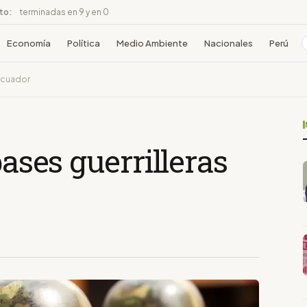
ito:
terminadas en 9 y en 0
Economía
Política
Medio Ambiente
Nacionales
Perú
 Ecuador
bases guerrilleras