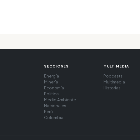
SECCIONES
MULTIMEDIA
Energía
Podcasts
Minería
Multimedia
Economía
Historias
Política
Medio Ambiente
Nacionales
Perú
Colombia