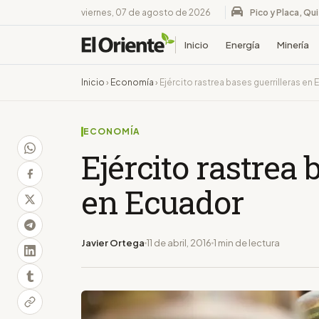
viernes, 07 de agosto de 2026
Pico y Placa, Qu
Inicio
Energía
Minería
Inicio
›
Economía
›
Ejército rastrea bases guerrilleras en
ECONOMÍA
Ejército rastrea 
en Ecuador
Javier Ortega
11 de abril, 2016
1 min de lectura