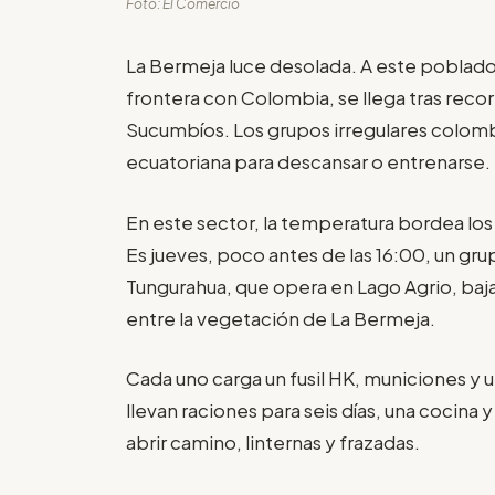
Foto: El Comercio
La Bermeja luce desolada. A este poblado e
frontera con Colombia, se llega tras reco
Sucumbíos. Los grupos irregulares colombi
ecuatoriana para descansar o entrenarse.
En este sector, la temperatura bordea los
Es jueves, poco antes de las 16:00, un gr
Tungurahua, que opera en Lago Agrio, baja d
entre la vegetación de La Bermeja.
Cada uno carga un fusil HK, municiones y u
llevan raciones para seis días, una cocin
abrir camino, linternas y frazadas.