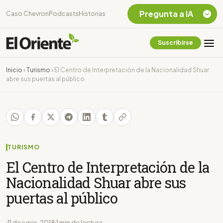
Pregunta a IA
Caso Chevron
Podcasts
Historias
Suscribirse
Quiero Información
sobre el Caso
Inicio
›
Turismo
›
El Centro de Interpretación de la Nacionalidad Shuar
Chevron Ecuador
abre sus puertas al público
Listar destinos
turísticos de la
Amazonia Ecuatoriana
¿En que consiste la
tasa minera que rige en
Ecuador?
TURISMO
El Centro de Interpretación de la
Nacionalidad Shuar abre sus
puertas al público
11 de junio, 2018
1 min de lectura