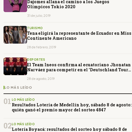
Dajomes allana el camino a los Juegos
Olímpicos Tokio 2020
31 de julio, 2019
TURISMO
Tena eligirá la representante de Ecuador en Miss
Continente Americano
28 de febrero, 2019
DEPORTES
El Team Ineos confirma al ecuatoriano Jhonatan
Narváez para competir en el 'Deutschland Tour'
(Alemania)
28 de agosto, 2019
LO MÁS LEÍDO
01
LO MÁS LEÍDO
Resultados Lotería de Medellín hoy, sábado 8 de agosto:
quién ganó el premio mayor del sorteo 4847
02
LO MÁS LEÍDO
Lotería Boyacá: resultados del sorteo hoy sábado 8 de