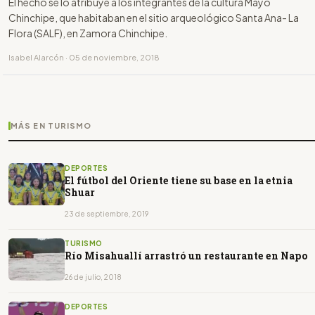
El hecho se lo atribuye a los integrantes de la cultura Mayo
Chinchipe, que habitaban en el sitio arqueológico Santa Ana- La
Flora (SALF), en Zamora Chinchipe.
Isabel Alarcón · 05 de noviembre, 2018
MÁS EN TURISMO
DEPORTES
El fútbol del Oriente tiene su base en la etnia
Shuar
23 de septiembre, 2019
TURISMO
Río Misahuallí arrastró un restaurante en Napo
26 de julio, 2018
DEPORTES