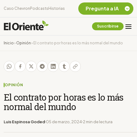
Pregunta a IA
Caso Chevron
Podcasts
Historias
Suscribirse
Quiero Información
sobre el Caso
Inicio
›
Opinión
›
El contrato por horas es lo más normal del mundo
Chevron Ecuador
Listar destinos
turísticos de la
Amazonia Ecuatoriana
¿En que consiste la
tasa minera que rige en
OPINIÓN
Ecuador?
El contrato por horas es lo más
normal del mundo
Luis Espinosa Goded
05 de marzo, 2024
2 min de lectura