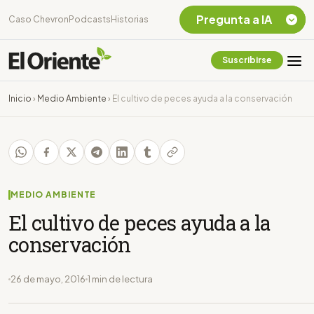
Pregunta a IA
Caso Chevron
Podcasts
Historias
Suscribirse
Quiero Información
sobre el Caso
Inicio
›
Medio Ambiente
›
El cultivo de peces ayuda a la conservación
Chevron Ecuador
Listar destinos
turísticos de la
Amazonia Ecuatoriana
¿En que consiste la
tasa minera que rige en
MEDIO AMBIENTE
Ecuador?
El cultivo de peces ayuda a la
conservación
26 de mayo, 2016
1 min de lectura