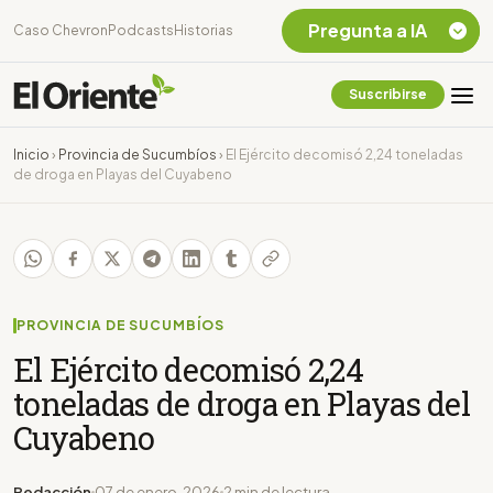
Pregunta a IA
Caso Chevron
Podcasts
Historias
Suscribirse
Quiero Información
sobre el Caso
Inicio
›
Provincia de Sucumbíos
›
El Ejército decomisó 2,24 toneladas
Chevron Ecuador
de droga en Playas del Cuyabeno
Listar destinos
turísticos de la
Amazonia Ecuatoriana
¿En que consiste la
tasa minera que rige en
Ecuador?
PROVINCIA DE SUCUMBÍOS
El Ejército decomisó 2,24
toneladas de droga en Playas del
Cuyabeno
Redacción
07 de enero, 2026
2 min de lectura