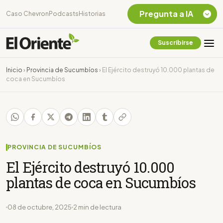
Pregunta a IA
Caso Chevron
Podcasts
Historias
Suscribirse
Quiero Información
sobre el Caso
Inicio
›
Provincia de Sucumbíos
›
El Ejército destruyó 10.000 plantas de
Chevron Ecuador
coca en Sucumbíos
Listar destinos
turísticos de la
Amazonia Ecuatoriana
¿En que consiste la
tasa minera que rige en
Ecuador?
PROVINCIA DE SUCUMBÍOS
El Ejército destruyó 10.000
plantas de coca en Sucumbíos
08 de octubre, 2025
2 min de lectura