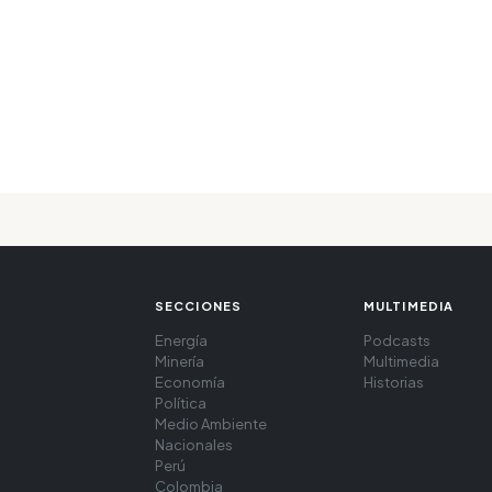
SECCIONES
MULTIMEDIA
Energía
Podcasts
Minería
Multimedia
Economía
Historias
Política
Medio Ambiente
Nacionales
Perú
Colombia