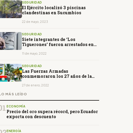
SEGURIDAD
El Ejército localizó 3 piscinas
clandestinas en Sucumbíos
22 de mayo, 2023
SEGURIDAD
Siete integrantes de ‘Los
Tiguerones’ fueron arrestados en
Orellana
11 de mayo, 2022
SEGURIDAD
Las Fuerzas Armadas
conmemoraron los 27 años de la
guerra del Cenepa
27 de enero, 2022
LO MÁS LEÍDO
01
ECONOMÍA
Precio del oro supera récord, pero Ecuador
exporta con descuento
02
ENERGÍA