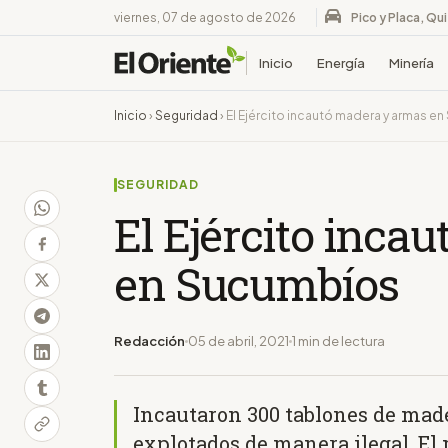
viernes, 07 de agosto de 2026
Pico y Placa, Qu
Inicio
Energía
Minería
Inicio
›
Seguridad
›
El Ejército incautó madera y armas e
SEGURIDAD
El Ejército inca
en Sucumbíos
Redacción
05 de abril, 2021
1 min de lectura
Incautaron 300 tablones de mad
explotados de manera ilegal. El 