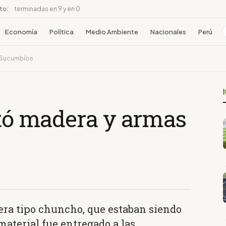
ito:
terminadas en 9 y en 0
Economía
Política
Medio Ambiente
Nacionales
Perú
n Sucumbíos
utó madera y armas
era tipo chuncho, que estaban siendo
material fue entregado a las