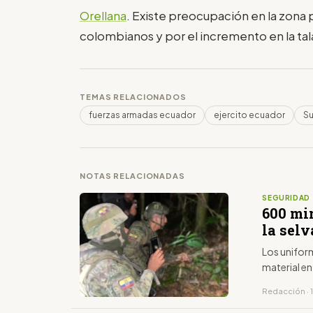
Orellana
. Existe preocupación en la zona 
colombianos y por el incremento en la tal
TEMAS RELACIONADOS
fuerzas armadas ecuador
ejercito ecuador
S
NOTAS RELACIONADAS
SEGURIDAD
600 mi
la sel
Los unifor
material en
Redacción · 