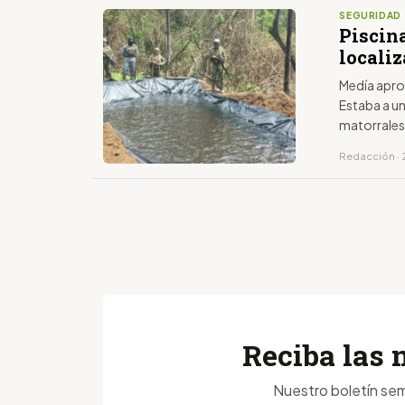
SEGURIDAD
Piscin
locali
Medía apro
Estaba a u
matorrales
Redacción · 
Reciba las 
Nuestro boletín sem