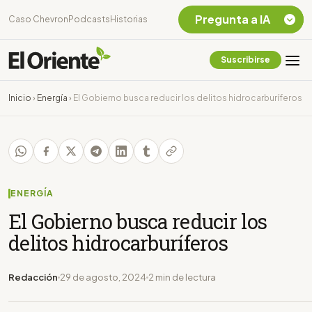
Pregunta a IA
Caso Chevron
Podcasts
Historias
Suscribirse
Quiero Información
sobre el Caso
Inicio
›
Energía
›
El Gobierno busca reducir los delitos hidrocarburíferos
Chevron Ecuador
Listar destinos
turísticos de la
Amazonia Ecuatoriana
¿En que consiste la
tasa minera que rige en
ENERGÍA
Ecuador?
El Gobierno busca reducir los
delitos hidrocarburíferos
Redacción
29 de agosto, 2024
2 min de lectura