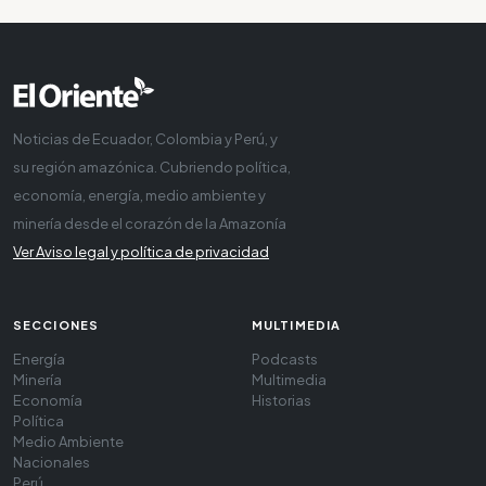
Noticias de Ecuador, Colombia y Perú, y
su región amazónica. Cubriendo política,
economía, energía, medio ambiente y
minería desde el corazón de la Amazonía
Ver Aviso legal y política de privacidad
SECCIONES
MULTIMEDIA
Energía
Podcasts
Minería
Multimedia
Economía
Historias
Política
Medio Ambiente
Nacionales
Perú