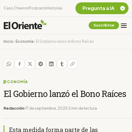
Pregunta a IA
Caso Chevron
Podcasts
Historias
Suscribirse
Quiero Información
sobre el Caso
Inicio
›
Economía
›
El Gobierno lanzó el Bono Raíces
Chevron Ecuador
Listar destinos
turísticos de la
Amazonia Ecuatoriana
¿En que consiste la
tasa minera que rige en
ECONOMÍA
Ecuador?
El Gobierno lanzó el Bono Raíces
Redacción
17 de septiembre, 2025
2 min de lectura
Esta medida forma parte de las