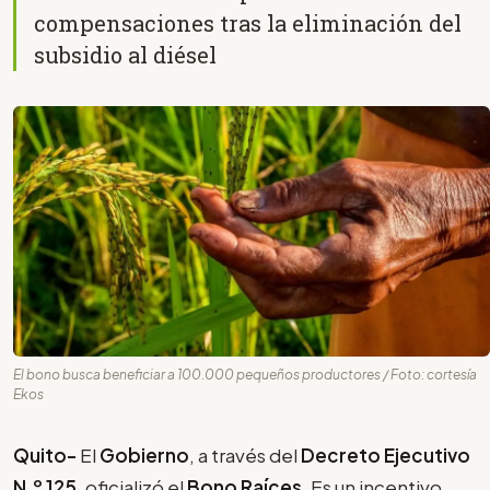
compensaciones tras la eliminación del
subsidio al diésel
El bono busca beneficiar a 100.000 pequeños productores / Foto: cortesía
Ekos
Quito-
El
Gobierno
, a través del
Decreto Ejecutivo
N.º 125
, oficializó el
Bono Raíces
. Es un incentivo