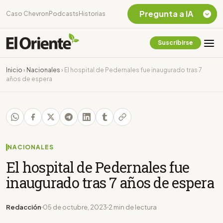
Pregunta a IA
Caso Chevron
Podcasts
Historias
Suscribirse
Quiero Información
sobre el Caso
Inicio
›
Nacionales
›
El hospital de Pedernales fue inaugurado tras 7
Chevron Ecuador
años de espera
Listar destinos
turísticos de la
Amazonia Ecuatoriana
¿En que consiste la
tasa minera que rige en
Ecuador?
NACIONALES
El hospital de Pedernales fue
inaugurado tras 7 años de espera
Redacción
05 de octubre, 2023
2 min de lectura