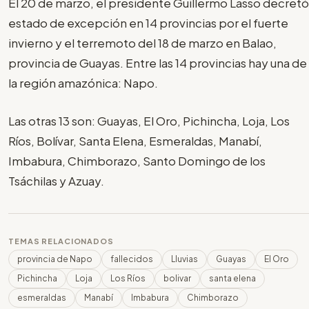
El 20 de marzo, el presidente Guillermo Lasso decretó
estado de excepción en 14 provincias por el fuerte
invierno y el terremoto del 18 de marzo en Balao,
provincia de Guayas. Entre las 14 provincias hay una de
la región amazónica: Napo.
Las otras 13 son: Guayas, El Oro, Pichincha, Loja, Los
Ríos, Bolívar, Santa Elena, Esmeraldas, Manabí,
Imbabura, Chimborazo, Santo Domingo de los
Tsáchilas y Azuay.
TEMAS RELACIONADOS
provincia de Napo
fallecidos
Lluvias
Guayas
El Oro
Pichincha
Loja
Los Ríos
bolivar
santa elena
esmeraldas
Manabí
Imbabura
Chimborazo