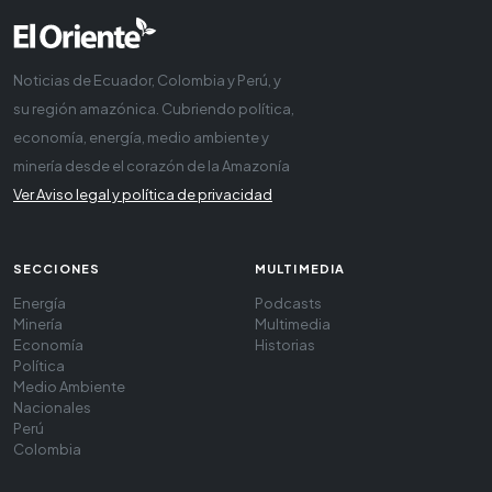
Noticias de Ecuador, Colombia y Perú, y
su región amazónica. Cubriendo política,
economía, energía, medio ambiente y
minería desde el corazón de la Amazonía
Ver Aviso legal y política de privacidad
SECCIONES
MULTIMEDIA
Energía
Podcasts
Minería
Multimedia
Economía
Historias
Política
Medio Ambiente
Nacionales
Perú
Colombia