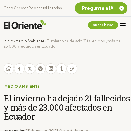
Pregunta a IA
Caso Chevron
Podcasts
Historias
Suscribirse
Quiero Información
sobre el Caso
Inicio
›
Medio Ambiente
›
El invierno ha dejado 21 fallecidos y más de
Chevron Ecuador
23.000 afectados en Ecuador
Listar destinos
turísticos de la
Amazonia Ecuatoriana
¿En que consiste la
tasa minera que rige en
Ecuador?
MEDIO AMBIENTE
El invierno ha dejado 21 fallecidos
y más de 23.000 afectados en
Ecuador
Redacción
23 de marzo, 2023
2 min de lectura