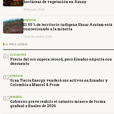
hectáreas de vegetación en Azuay
18 de julio, 2024
ENERGÍA
El 55 % de territorio indígena Shuar Arutam está
concesionado a la minería
13 de diciembre, 2022
LO MÁS LEÍDO
01
ECONOMÍA
Precio del oro supera récord, pero Ecuador exporta con
descuento
02
ENERGÍA
Gran Tierra Energy venderá sus activos en Ecuador y
Colombia a Maurel & Prom
03
MINERÍA
Gobierno prevé reabrir el catastro minero de forma
gradual a finales de 2026