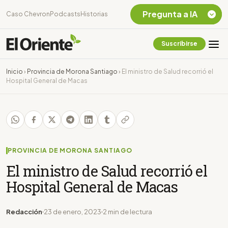
Pregunta a IA
Caso Chevron
Podcasts
Historias
Suscribirse
Quiero Información
sobre el Caso
Inicio
›
Provincia de Morona Santiago
›
El ministro de Salud recorrió el
Chevron Ecuador
Hospital General de Macas
Listar destinos
turísticos de la
Amazonia Ecuatoriana
¿En que consiste la
tasa minera que rige en
Ecuador?
PROVINCIA DE MORONA SANTIAGO
El ministro de Salud recorrió el
Hospital General de Macas
Redacción
23 de enero, 2023
2 min de lectura