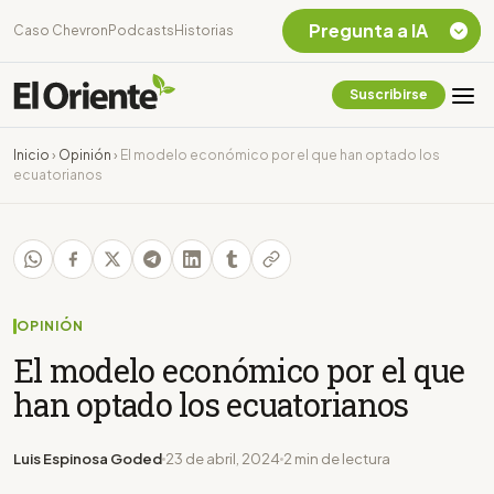
Pregunta a IA
Caso Chevron
Podcasts
Historias
Suscribirse
Quiero Información
sobre el Caso
Inicio
›
Opinión
›
El modelo económico por el que han optado los
Chevron Ecuador
ecuatorianos
Listar destinos
turísticos de la
Amazonia Ecuatoriana
¿En que consiste la
tasa minera que rige en
Ecuador?
OPINIÓN
El modelo económico por el que
han optado los ecuatorianos
Luis Espinosa Goded
23 de abril, 2024
2 min de lectura