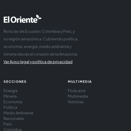
Noticias de Ecuador, Colombia y Perú, y
su región amazónica. Cubriendo política,
economía, energía, medio ambiente y
minería desde el corazón de la Amazonía
Ver Aviso legal y política de privacidad
SECCIONES
MULTIMEDIA
Energía
Podcasts
Minería
Multimedia
Economía
Historias
Política
Medio Ambiente
Nacionales
Perú
Colombia