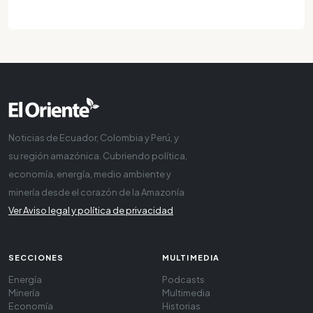
Noticias de Ecuador, Colombia y Perú, y
su región amazónica. Cubriendo política,
economía, energía, medio ambiente y
minería desde el corazón de la Amazonía
Ver Aviso legal y política de privacidad
SECCIONES
MULTIMEDIA
Energía
Podcasts
Minería
Multimedia
Economía
Historias