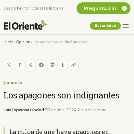
Pregunta a IA
Caso Chevron
Podcasts
Historias
Suscribirse
Quiero Información
sobre el Caso
Inicio
›
Opinión
›
Los apagones son indignantes
Chevron Ecuador
Listar destinos
turísticos de la
Amazonia Ecuatoriana
¿En que consiste la
tasa minera que rige en
OPINIÓN
Ecuador?
Los apagones son indignantes
Luis Espinosa Goded
30 de abril, 2024
2 min de lectura
La culpa de que haya apagones en