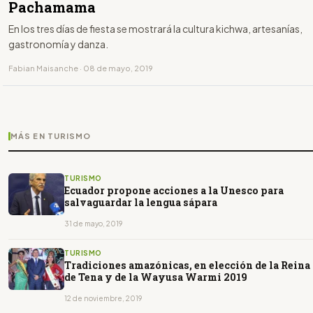
Pachamama
En los tres días de fiesta se mostrará la cultura kichwa, artesanías,
gastronomía y danza.
Fabian Maisanche · 08 de mayo, 2019
MÁS EN TURISMO
TURISMO
Ecuador propone acciones a la Unesco para
salvaguardar la lengua sápara
31 de mayo, 2019
TURISMO
Tradiciones amazónicas, en elección de la Reina
de Tena y de la Wayusa Warmi 2019
12 de noviembre, 2019