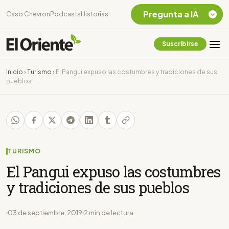
Pregunta a IA
Caso Chevron
Podcasts
Historias
Suscribirse
Quiero Información
sobre el Caso
Inicio
›
Turismo
›
El Pangui expuso las costumbres y tradiciones de sus
Chevron Ecuador
pueblos
Listar destinos
turísticos de la
Amazonia Ecuatoriana
¿En que consiste la
tasa minera que rige en
Ecuador?
TURISMO
El Pangui expuso las costumbres
y tradiciones de sus pueblos
03 de septiembre, 2019
2 min de lectura