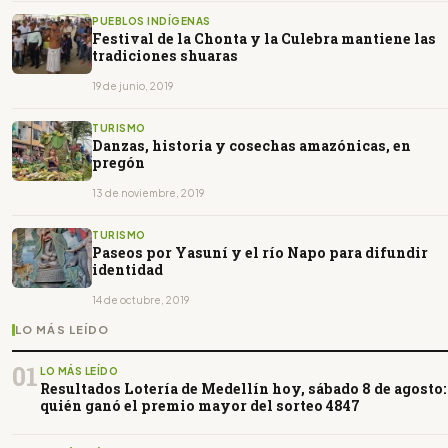
PUEBLOS INDÍGENAS
Festival de la Chonta y la Culebra mantiene las
tradiciones shuaras
19 de junio, 2019
TURISMO
Danzas, historia y cosechas amazónicas, en
pregón
13 de noviembre, 2019
TURISMO
Paseos por Yasuní y el río Napo para difundir
identidad
14 de octubre, 2019
LO MÁS LEÍDO
01
LO MÁS LEÍDO
Resultados Lotería de Medellín hoy, sábado 8 de agosto:
quién ganó el premio mayor del sorteo 4847