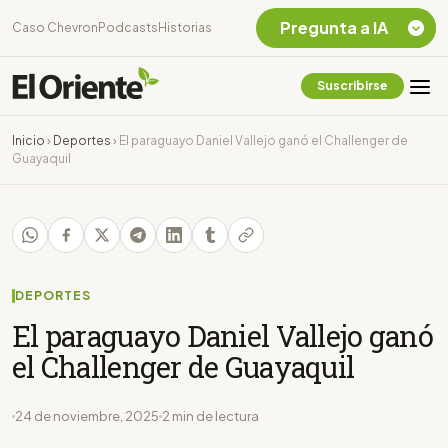
Pregunta a IA
Caso Chevron
Podcasts
Historias
Suscribirse
Quiero Información
sobre el Caso
Inicio
›
Deportes
›
El paraguayo Daniel Vallejo ganó el Challenger de
Chevron Ecuador
Guayaquil
Listar destinos
turísticos de la
Amazonia Ecuatoriana
¿En que consiste la
tasa minera que rige en
Ecuador?
DEPORTES
El paraguayo Daniel Vallejo ganó
el Challenger de Guayaquil
24 de noviembre, 2025
2 min de lectura