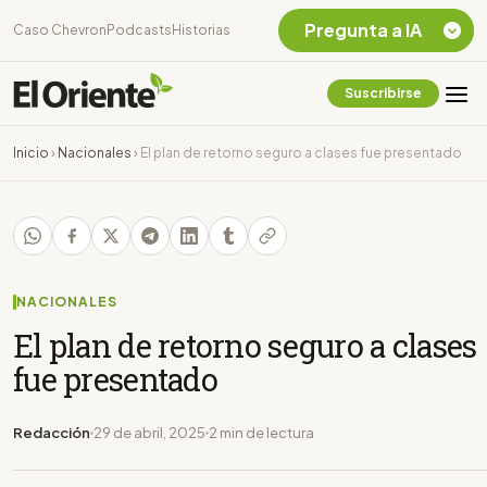
Pregunta a IA
Caso Chevron
Podcasts
Historias
Suscribirse
Quiero Información
sobre el Caso
Inicio
›
Nacionales
›
El plan de retorno seguro a clases fue presentado
Chevron Ecuador
Listar destinos
turísticos de la
Amazonia Ecuatoriana
¿En que consiste la
tasa minera que rige en
NACIONALES
Ecuador?
El plan de retorno seguro a clases
fue presentado
Redacción
29 de abril, 2025
2 min de lectura