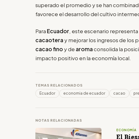
superado el promedio y se han combinado
favorece el desarrollo del cultivo interme
Para
Ecuador
, este escenario representa
cacaotera
y mejorar los ingresos de los
cacao fino
y de
aroma
consolida la posic
impacto positivo en la economía local.
TEMAS RELACIONADOS
Ecuador
economia de ecuador
cacao
pr
NOTAS RELACIONADAS
ECONOMÍA
El Bies