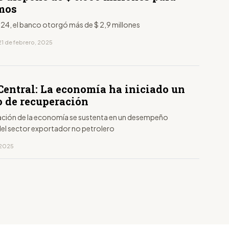
mos
24, el banco otorgó más de $ 2,9 millones
21 de febrero, 2025
Central: La economía ha iniciado un
o de recuperación
ación de la economía se sustenta en un desempeño
del sector exportador no petrolero
, 2025