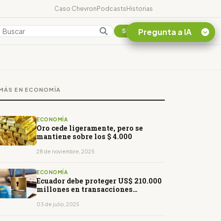
Caso Chevron
Podcasts
Historias
Pregunta a IA
Colombia
Suscribirse
Quiero Información
sobre el Caso
MÁS EN ECONOMÍA
Chevron Ecuador
Listar destinos
turísticos de la
ECONOMÍA
Amazonia Ecuatoriana
Oro cede ligeramente, pero se
mantiene sobre los $ 4.000
¿En que consiste la
tasa minera que rige en
28 de noviembre, 2025
Ecuador?
ECONOMÍA
Ecuador debe proteger US$ 210.000
millones en transacciones
bancarias anuales
03 de julio, 2025