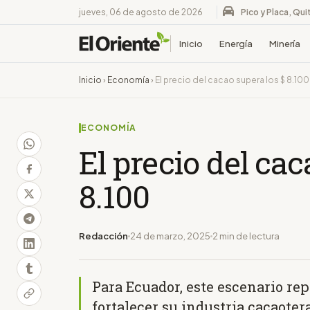
jueves, 06 de agosto de 2026
Pico y Placa, Qui
Inicio
Energía
Minería
Inicio
›
Economía
›
El precio del cacao supera los $ 8.100
ECONOMÍA
El precio del cac
8.100
Redacción
24 de marzo, 2025
2 min de lectura
Para Ecuador, este escenario re
fortalecer su industria cacaoter