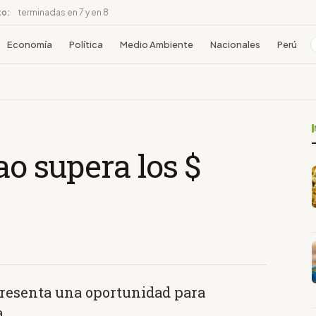
to:
terminadas en 7 y en 8
Economía
Política
Medio Ambiente
Nacionales
Perú
ao supera los $
presenta una oportunidad para
a