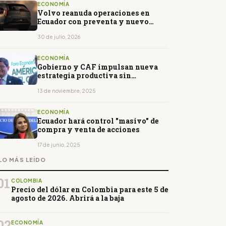
ECONOMÍA
Volvo reanuda operaciones en
Ecuador con preventa y nuevo
concesionario
30 de julio, 2026
ECONOMÍA
Gobierno y CAF impulsan nueva
estrategia productiva sin
endeudamiento
13 de noviembre, 2025
ECONOMÍA
Ecuador hará control "masivo" de
compra y venta de acciones
17 de junio, 2025
LO MÁS LEÍDO
01
COLOMBIA
Precio del dólar en Colombia para este 5 de
agosto de 2026. Abrirá a la baja
02
ECONOMÍA