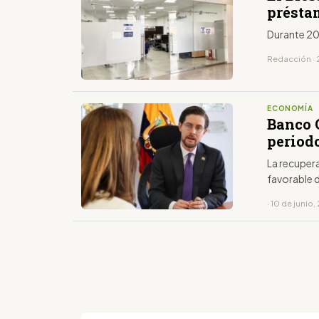
présta
Durante 20
Redacción · 
ECONOMÍA
Banco 
period
La recuper
favorable 
· 10 de junio