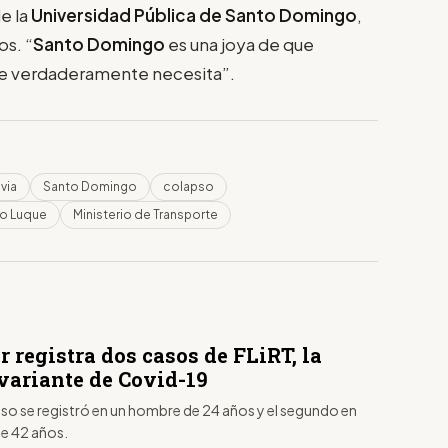
e la
Universidad Pública de Santo Domingo
,
os. “
Santo Domingo
es una joya de que
que verdaderamente necesita”.
via
Santo Domingo
colapso
o Luque
Ministerio de Transporte
S
 registra dos casos de FLiRT, la
variante de Covid-19
aso se registró en un hombre de 24 años y el segundo en
de 42 años.