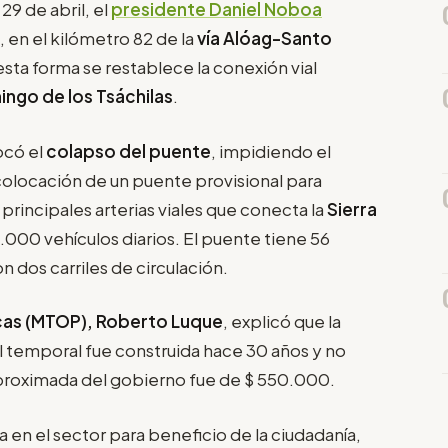
 29 de abril, el
presidente Daniel Noboa
, en el kilómetro 82 de la
vía Alóag-Santo
esta forma se restablece la conexión vial
ngo de los Tsáchilas
.
có el
colapso del puente
, impidiendo el
colocación de un puente provisional para
s principales arterias viales que conecta la
Sierra
2.000 vehículos diarios. El puente tiene 56
 dos carriles de circulación.
icas (MTOP), Roberto Luque
, explicó que la
el temporal fue construida hace 30 años y no
proximada del gobierno fue de $ 550.000.
 en el sector para beneficio de la ciudadanía,