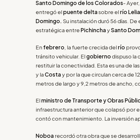
Santo Domingo de los Colorados
- Ayer,
entregó el
puente delta
sobre el
río Lelia
Domingo.
Su instalación duró 56 días. De 
estratégica entre
Pichincha
y
Santo Domi
En
febrero
, la fuerte crecida del
río
provo
tránsito vehicular. El
gobierno
dispuso la 
restituir la conectividad. Esta es una de la
y la
Costa
y por la que circulan cerca de 1
metros de largo y 9,2 metros de ancho, con
El
ministro de Transporte y Obras Públ
infraestructura anterior que colapsó por 
contó con mantenimiento. La inversión a
Noboa
recordó otra obra que se desarrolla