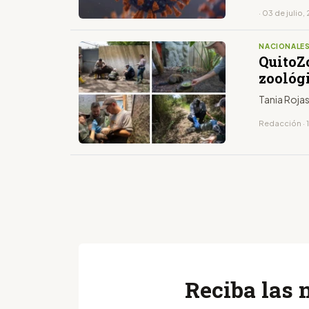
· 03 de julio,
NACIONALE
QuitoZ
zoológ
Tania Rojas
Redacción · 
Reciba las 