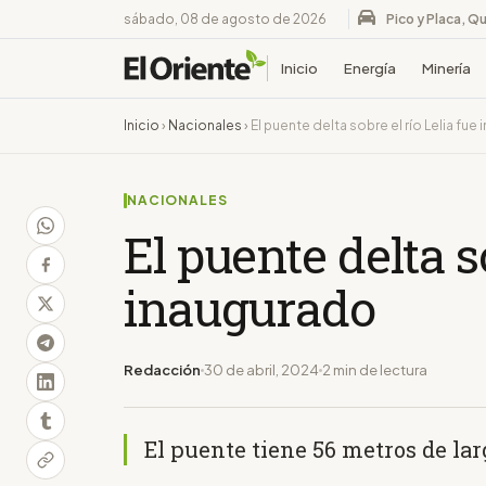
sábado, 08 de agosto de 2026
Pico y Placa, Qu
Inicio
Energía
Minería
Inicio
›
Nacionales
›
El puente delta sobre el río Lelia fue
NACIONALES
El puente delta so
inaugurado
Redacción
30 de abril, 2024
2 min de lectura
El puente tiene 56 metros de lar