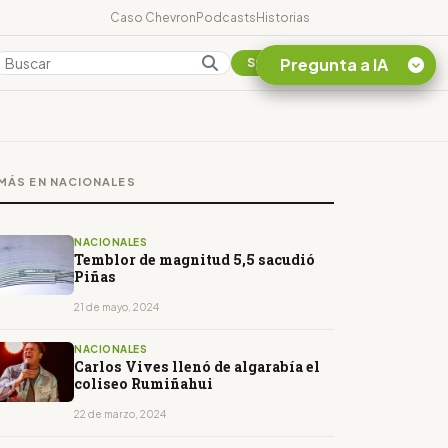
Caso Chevron
Podcasts
Historias
Pregunta a IA
Colombia
Suscribirse
Quiero Información
sobre el Caso
MÁS EN NACIONALES
Chevron Ecuador
Listar destinos
turísticos de la
NACIONALES
Amazonia Ecuatoriana
Temblor de magnitud 5,5 sacudió
Piñas
¿En que consiste la
tasa minera que rige en
21 de mayo, 2024
Ecuador?
NACIONALES
Carlos Vives llenó de algarabía el
coliseo Rumiñahui
22 de marzo, 2024