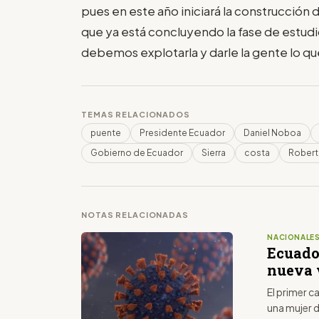
pues en este año iniciará la construcción d
que ya está concluyendo la fase de estudi
debemos explotarla y darle la gente lo 
TEMAS RELACIONADOS
puente
Presidente Ecuador
Daniel Noboa
Gobierno de Ecuador
Sierra
costa
Robert
NOTAS RELACIONADAS
NACIONALE
Ecuador
nueva 
El primer c
una mujer 