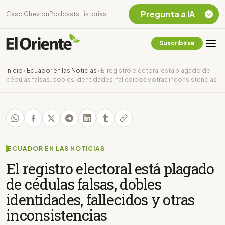
Pregunta a IA
Caso Chevron
Podcasts
Historias
Suscribirse
Quiero Información
sobre el Caso
Inicio
›
Ecuador en las Noticias
›
El registro electoral está plagado de
Chevron Ecuador
cédulas falsas, dobles identidades, fallecidos y otras inconsistencias
Listar destinos
turísticos de la
Amazonia Ecuatoriana
¿En que consiste la
tasa minera que rige en
Ecuador?
ECUADOR EN LAS NOTICIAS
El registro electoral está plagado
de cédulas falsas, dobles
identidades, fallecidos y otras
inconsistencias