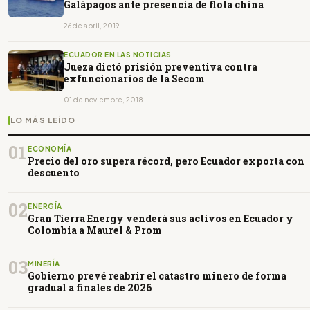
Galápagos ante presencia de flota china
26 de abril, 2019
ECUADOR EN LAS NOTICIAS
Jueza dictó prisión preventiva contra
exfuncionarios de la Secom
01 de noviembre, 2018
LO MÁS LEÍDO
01
ECONOMÍA
Precio del oro supera récord, pero Ecuador exporta con
descuento
02
ENERGÍA
Gran Tierra Energy venderá sus activos en Ecuador y
Colombia a Maurel & Prom
03
MINERÍA
Gobierno prevé reabrir el catastro minero de forma
gradual a finales de 2026