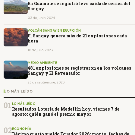
En Guamote se registró leve caída de ceniza del
Sangay
03 de junio, 2024
VOLCÁN SANGAY EN ERUPCIÓN
El Sangay genera más de 21 explosiones cada
hora
10 de julio, 2023
MEDIO AMBIENTE
481 explosiones se registraron en los volcanes
Sangay y El Reventador
25 de septiembre, 2023
LO MÁS LEÍDO
01
LO MÁS LEÍDO
Resultados Lotería de Medellín hoy, viernes 7 de
agosto: quién ganó el premio mayor
02
ECONOMÍA
Décimo cuarto sueldo Ecuador 2026: monto, fechas de