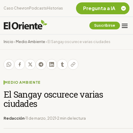
Pregunta a IA
Caso Chevron
Podcasts
Historias
Suscribirse
Quiero Información
sobre el Caso
Inicio
›
Medio Ambiente
›
El Sangay oscurece varias ciudades
Chevron Ecuador
Listar destinos
turísticos de la
Amazonia Ecuatoriana
¿En que consiste la
tasa minera que rige en
MEDIO AMBIENTE
Ecuador?
El Sangay oscurece varias
ciudades
Redacción
11 de marzo, 2021
2 min de lectura