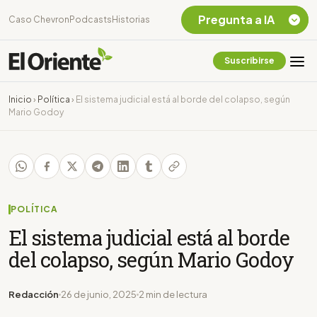
Pregunta a IA
Caso Chevron
Podcasts
Historias
Suscribirse
Quiero Información
sobre el Caso
Inicio
›
Política
›
El sistema judicial está al borde del colapso, según
Chevron Ecuador
Mario Godoy
Listar destinos
turísticos de la
Amazonia Ecuatoriana
¿En que consiste la
tasa minera que rige en
Ecuador?
POLÍTICA
El sistema judicial está al borde
del colapso, según Mario Godoy
Redacción
26 de junio, 2025
2 min de lectura