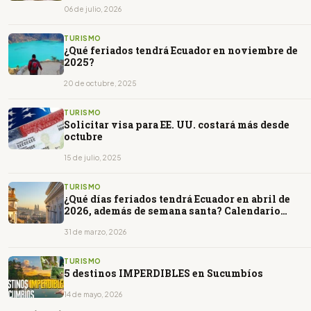
06 de julio, 2026
TURISMO
¿Qué feriados tendrá Ecuador en noviembre de
2025?
20 de octubre, 2025
TURISMO
Solicitar visa para EE. UU. costará más desde
octubre
15 de julio, 2025
TURISMO
¿Qué días feriados tendrá Ecuador en abril de
2026, además de semana santa? Calendario
completo
31 de marzo, 2026
TURISMO
5 destinos IMPERDIBLES en Sucumbíos
14 de mayo, 2026