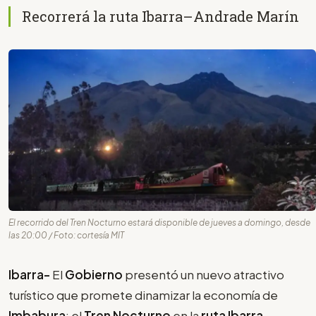
Recorrerá la ruta Ibarra–Andrade Marín
El recorrido del Tren Nocturno estará disponible de jueves a domingo, desde
las 20:00 / Foto: cortesía MIT
Ibarra-
El
Gobierno
presentó un nuevo atractivo
turístico que promete dinamizar la economía de
Imbabura
: el
Tren Nocturno
en la
ruta Ibarra–