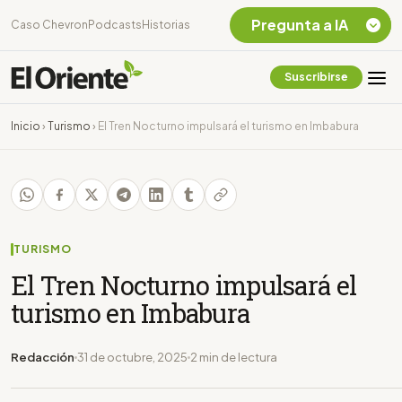
Pregunta a IA
Caso Chevron
Podcasts
Historias
Suscribirse
Quiero Información
sobre el Caso
Inicio
›
Turismo
›
El Tren Nocturno impulsará el turismo en Imbabura
Chevron Ecuador
Listar destinos
turísticos de la
Amazonia Ecuatoriana
¿En que consiste la
tasa minera que rige en
TURISMO
Ecuador?
El Tren Nocturno impulsará el
turismo en Imbabura
Redacción
31 de octubre, 2025
2 min de lectura