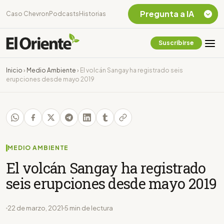
Pregunta a IA
Caso Chevron
Podcasts
Historias
Suscribirse
Quiero Información
sobre el Caso
Inicio
›
Medio Ambiente
›
El volcán Sangay ha registrado seis
Chevron Ecuador
erupciones desde mayo 2019
Listar destinos
turísticos de la
Amazonia Ecuatoriana
¿En que consiste la
tasa minera que rige en
Ecuador?
MEDIO AMBIENTE
El volcán Sangay ha registrado
seis erupciones desde mayo 2019
22 de marzo, 2021
5 min de lectura