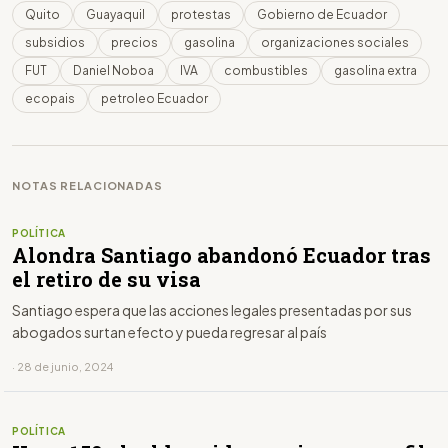
Quito
Guayaquil
protestas
Gobierno de Ecuador
subsidios
precios
gasolina
organizaciones sociales
FUT
Daniel Noboa
IVA
combustibles
gasolina extra
ecopais
petroleo Ecuador
NOTAS RELACIONADAS
POLÍTICA
Alondra Santiago abandonó Ecuador tras
el retiro de su visa
Santiago espera que las acciones legales presentadas por sus
abogados surtan efecto y pueda regresar al país
· 28 de junio, 2024
POLÍTICA