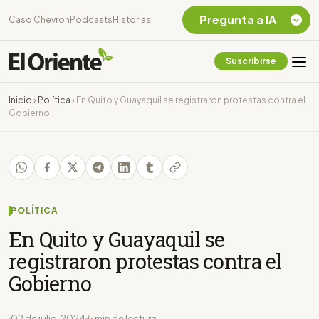
Pregunta a IA
Caso Chevron
Podcasts
Historias
Suscribirse
Quiero Información
sobre el Caso
Inicio
›
Política
›
En Quito y Guayaquil se registraron protestas contra el
Chevron Ecuador
Gobierno
Listar destinos
turísticos de la
Amazonia Ecuatoriana
¿En que consiste la
tasa minera que rige en
Ecuador?
POLÍTICA
En Quito y Guayaquil se
registraron protestas contra el
Gobierno
02 de julio, 2024
5 min de lectura