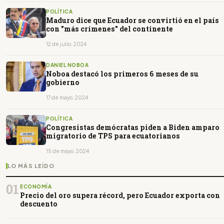
POLÍTICA
Maduro dice que Ecuador se convirtió en el país
con "más crímenes" del continente
12 de julio, 2024
DANIEL NOBOA
Noboa destacó los primeros 6 meses de su
gobierno
17 de mayo, 2024
POLÍTICA
Congresistas demócratas piden a Biden amparo
migratorio de TPS para ecuatorianos
15 de mayo, 2024
LO MÁS LEÍDO
01
ECONOMÍA
Precio del oro supera récord, pero Ecuador exporta con
descuento