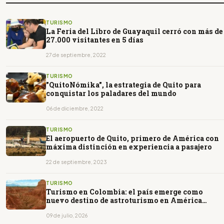
TURISMO
La Feria del Libro de Guayaquil cerró con más de
27.000 visitantes en 5 días
27 de septiembre, 2022
TURISMO
"QuitoNómika", la estrategia de Quito para
conquistar los paladares del mundo
06 de diciembre, 2022
TURISMO
El aeropuerto de Quito, primero de América con
máxima distinción en experiencia a pasajero
22 de septiembre, 2023
TURISMO
Turismo en Colombia: el país emerge como
nuevo destino de astroturismo en América
Latina
09 de julio, 2026