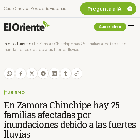
Pregunta a IA
Caso Chevron
Podcasts
Historias
Suscribirse
Quiero Información
sobre el Caso
Inicio
›
Turismo
›
En Zamora Chinchipe hay 25 familias afectadas por
Chevron Ecuador
inundaciones debido a las fuertes lluvias
Listar destinos
turísticos de la
Amazonia Ecuatoriana
¿En que consiste la
tasa minera que rige en
Ecuador?
TURISMO
En Zamora Chinchipe hay 25
familias afectadas por
inundaciones debido a las fuertes
lluvias