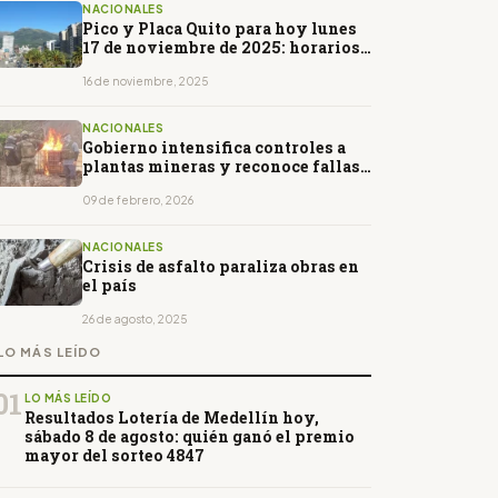
NACIONALES
Pico y Placa Quito para hoy lunes
17 de noviembre de 2025: horarios
y restricciones
16 de noviembre, 2025
NACIONALES
Gobierno intensifica controles a
plantas mineras y reconoce fallas
estatales en expansión del oro
ilegal
09 de febrero, 2026
NACIONALES
Crisis de asfalto paraliza obras en
el país
26 de agosto, 2025
LO MÁS LEÍDO
01
LO MÁS LEÍDO
Resultados Lotería de Medellín hoy,
sábado 8 de agosto: quién ganó el premio
mayor del sorteo 4847