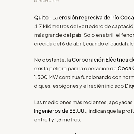
cortesía Celec
Quito-
La
erosión regresiva del río Coca
4,7 kilómetros del vertedero de captació
más grande del país. Solo en abril, el fe
crecida del 6 de abril, cuando el caudal a
No obstante, la
Corporación Eléctrica d
exista peligro para la operación de
Coca C
1.500 MW continúa funcionando con norma
diques, espigones y el recién iniciado Di
Las mediciones más recientes, apoyadas
Ingenieros de EE.UU.
, indican que la pr
entre 1 y 1,5 metros.