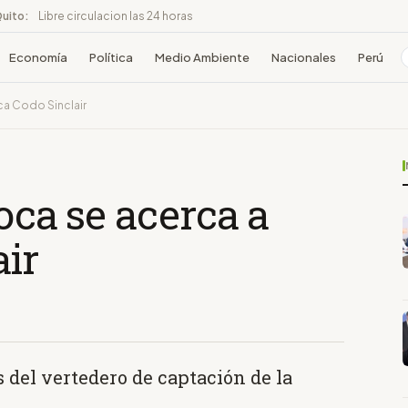
Quito:
Libre circulacion las 24 horas
Economía
Política
Medio Ambiente
Nacionales
Perú
ca Codo Sinclair
Coca se acerca a
air
 del vertedero de captación de la