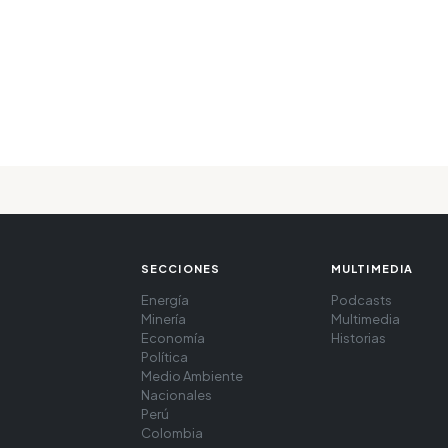
SECCIONES
MULTIMEDIA
Energía
Podcasts
Minería
Multimedia
Economía
Historias
Política
Medio Ambiente
Nacionales
Perú
Colombia