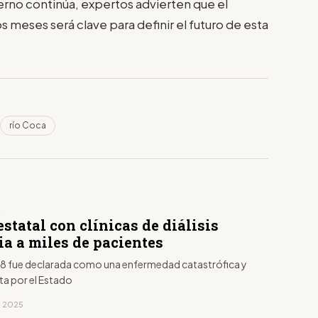
ierno continúa, expertos advierten que el
meses será clave para definir el futuro de esta
río Coca
S
statal con clínicas de diálisis
ia a miles de pacientes
 fue declarada como una enfermedad catastrófica y
ta por el Estado
, 2025