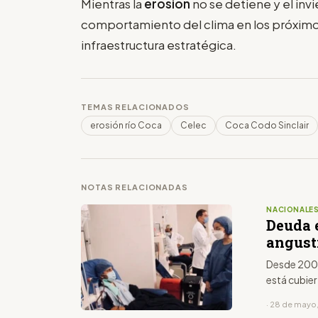
Mientras la
erosión
no se detiene y el inv
comportamiento del clima en los próximos 
infraestructura estratégica.
TEMAS RELACIONADOS
erosión río Coca
Celec
Coca Codo Sinclair
NOTAS RELACIONADAS
NACIONALE
Deuda e
angust
Desde 2008
está cubier
· 28 de mayo