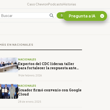
Caso Chevron
Podcasts
Historias
Pregunta a IA
Colombia
Suscribirse
Quiero Información
sobre el Caso
MÁS EN NACIONALES
Chevron Ecuador
Listar destinos
turísticos de la
NACIONALES
Amazonia Ecuatoriana
Expertos del CDC lideran taller
para fortalecer la respuesta ante
¿En que consiste la
emergencias en Ecuador
tasa minera que rige en
19 de febrero, 2026
Ecuador?
NACIONALES
Ecuador firmó convenio con Google
Cloud
28 de enero, 2025