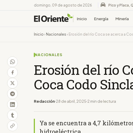
domingo, 09 de agosto de 2026
Pico y Placa, 
Inicio
Energía
Minería
Inicio
›
Nacionales
›
Erosión del río Coca se acerca a Co
NACIONALES
Erosión del río 
Coca Codo Sincl
Redacción
28 de abril, 2025
2 min de lectura
Ya se encuentra a 4,7 kilómetros
hidroeléctrica