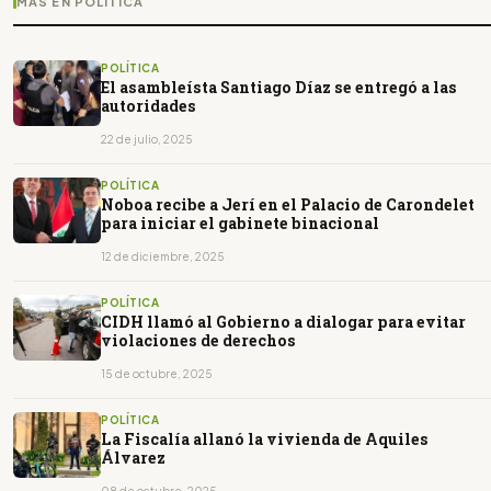
MÁS EN POLÍTICA
POLÍTICA
El asambleísta Santiago Díaz se entregó a las
autoridades
22 de julio, 2025
POLÍTICA
Noboa recibe a Jerí en el Palacio de Carondelet
para iniciar el gabinete binacional
12 de diciembre, 2025
POLÍTICA
CIDH llamó al Gobierno a dialogar para evitar
violaciones de derechos
15 de octubre, 2025
POLÍTICA
La Fiscalía allanó la vivienda de Aquiles
Álvarez
08 de octubre, 2025