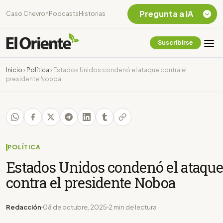
Pregunta a IA
Caso Chevron
Podcasts
Historias
Suscribirse
Quiero Información
sobre el Caso
Inicio
›
Política
›
Estados Unidos condenó el ataque contra el
Chevron Ecuador
presidente Noboa
Listar destinos
turísticos de la
Amazonia Ecuatoriana
¿En que consiste la
tasa minera que rige en
Ecuador?
POLÍTICA
Estados Unidos condenó el ataque
contra el presidente Noboa
Redacción
08 de octubre, 2025
2 min de lectura