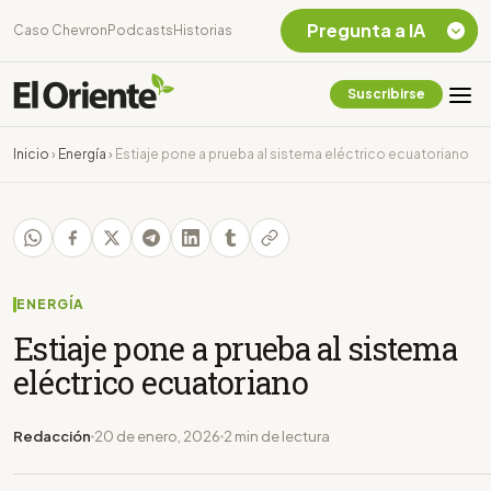
Pregunta a IA
Caso Chevron
Podcasts
Historias
Suscribirse
Quiero Información
sobre el Caso
Inicio
›
Energía
›
Estiaje pone a prueba al sistema eléctrico ecuatoriano
Chevron Ecuador
Listar destinos
turísticos de la
Amazonia Ecuatoriana
¿En que consiste la
tasa minera que rige en
ENERGÍA
Ecuador?
Estiaje pone a prueba al sistema
eléctrico ecuatoriano
Redacción
20 de enero, 2026
2 min de lectura