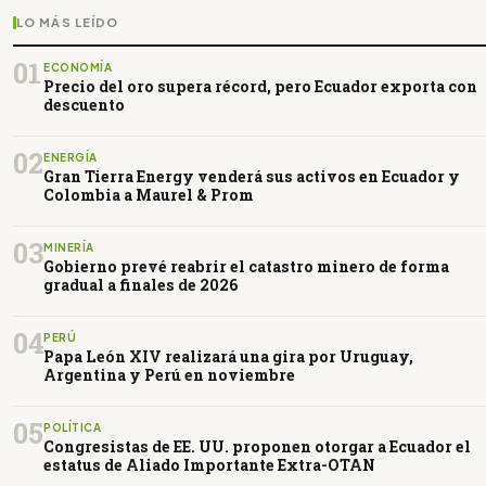
LO MÁS LEÍDO
01
ECONOMÍA
Precio del oro supera récord, pero Ecuador exporta con
descuento
02
ENERGÍA
Gran Tierra Energy venderá sus activos en Ecuador y
Colombia a Maurel & Prom
03
MINERÍA
Gobierno prevé reabrir el catastro minero de forma
gradual a finales de 2026
04
PERÚ
Papa León XIV realizará una gira por Uruguay,
Argentina y Perú en noviembre
05
POLÍTICA
Congresistas de EE. UU. proponen otorgar a Ecuador el
estatus de Aliado Importante Extra-OTAN