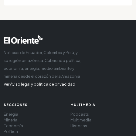
Noticias de Ecuador, Colombia y Perú, y
su región amazónica. Cubriendo política,
economía, energía, medio ambiente y
minería desde el corazón de la Amazonía
Ver Aviso legal y política de privacidad
SECCIONES
MULTIMEDIA
Energía
Podcasts
Minería
Multimedia
Economía
Historias
Política