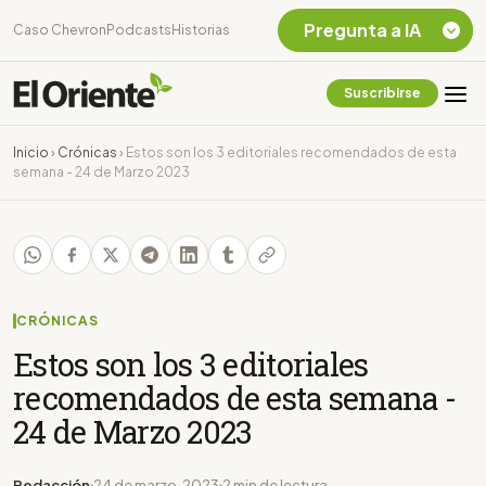
Pregunta a IA
Caso Chevron
Podcasts
Historias
Suscribirse
Quiero Información
sobre el Caso
Inicio
›
Crónicas
›
Estos son los 3 editoriales recomendados de esta
Chevron Ecuador
semana - 24 de Marzo 2023
Listar destinos
turísticos de la
Amazonia Ecuatoriana
¿En que consiste la
tasa minera que rige en
Ecuador?
CRÓNICAS
Estos son los 3 editoriales
recomendados de esta semana -
24 de Marzo 2023
Redacción
24 de marzo, 2023
2 min de lectura