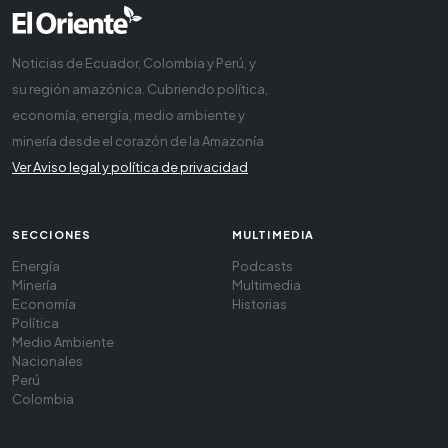
Noticias de Ecuador, Colombia y Perú, y
su región amazónica. Cubriendo política,
economía, energía, medio ambiente y
minería desde el corazón de la Amazonía
Ver Aviso legal y política de privacidad
SECCIONES
MULTIMEDIA
Energía
Podcasts
Minería
Multimedia
Economía
Historias
Política
Medio Ambiente
Nacionales
Perú
Colombia