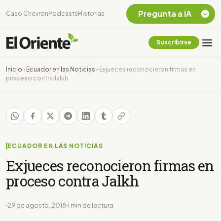
Pregunta a IA
Caso Chevron
Podcasts
Historias
Suscribirse
Quiero Información
sobre el Caso
Inicio
›
Ecuador en las Noticias
›
Exjueces reconocieron firmas en
Chevron Ecuador
proceso contra Jalkh
Listar destinos
turísticos de la
Amazonia Ecuatoriana
¿En que consiste la
tasa minera que rige en
Ecuador?
ECUADOR EN LAS NOTICIAS
Exjueces reconocieron firmas en
proceso contra Jalkh
29 de agosto, 2018
1 min de lectura