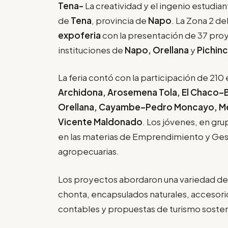
Tena-
La creatividad y el ingenio estudiant
de
Tena
, provincia de
Napo
. La Zona 2 de
expoferia
con la presentación de 37 pro
instituciones de
Napo, Orellana
y
Pichinc
La feria contó con la participación de 210
Archidona, Arosemena Tola, El Chaco–B
Orellana, Cayambe–Pedro Moncayo, Me
Vicente Maldonado
. Los jóvenes, en gr
en las materias de Emprendimiento y Gesti
agropecuarias.
Los proyectos abordaron una variedad de
chonta, encapsulados naturales, accesorio
contables y propuestas de turismo sosten