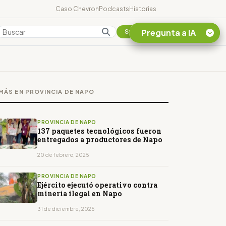
Caso Chevron
Podcasts
Historias
Pregunta a IA
Colombia
Suscribirse
Quiero Información
sobre el Caso
MÁS EN PROVINCIA DE NAPO
Chevron Ecuador
Listar destinos
turísticos de la
PROVINCIA DE NAPO
Amazonia Ecuatoriana
137 paquetes tecnológicos fueron
entregados a productores de Napo
¿En que consiste la
tasa minera que rige en
20 de febrero, 2025
Ecuador?
PROVINCIA DE NAPO
Ejército ejecutó operativo contra
minería ilegal en Napo
31 de diciembre, 2025