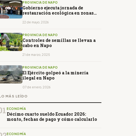
PROVINCIA DE NAPO
Gobierno ejecuta jornada de
restauración ecológica en zonas
productivas de Napo
22 de mayo, 2026
PROVINCIA DE NAPO
Controles de semillas se llevan a
cabo en Napo
21 de marzo, 2025
PROVINCIA DE NAPO
El Ejército golpeó a la minería
ilegal en Napo
07 de enero, 2026
LO MÁS LEÍDO
01
ECONOMÍA
Décimo cuarto sueldo Ecuador 2026:
monto, fechas de pago y cómo calcularlo
02
ECONOMÍA