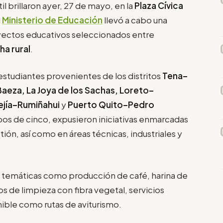
il brillaron ayer, 27 de mayo, en la
Plaza Cívica
l
Ministerio de Educación
llevó a cabo una
yectos educativos seleccionados entre
ha rural
.
 estudiantes provenientes de los distritos
Tena–
aeza, La Joya de los Sachas, Loreto–
jía–Rumiñahui
y
Puerto Quito–Pedro
upos de cinco, expusieron iniciativas enmarcadas
ón, así como en áreas técnicas, industriales y
 temáticas como producción de café, harina de
s de limpieza con fibra vegetal, servicios
ible como rutas de aviturismo.