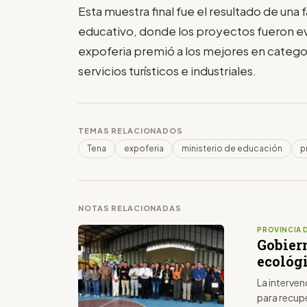
Esta muestra final fue el resultado de una
educativo, donde los proyectos fueron eva
expoferia premió a los mejores en categ
servicios turísticos e industriales.
TEMAS RELACIONADOS
Tena
expoferia
ministerio de educación
p
NOTAS RELACIONADAS
PROVINCIA 
Gobier
ecológ
La interven
para recup