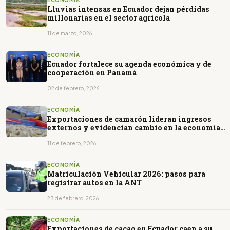
ECONOMÍA
Lluvias intensas en Ecuador dejan pérdidas
millonarias en el sector agrícola
11 de marzo, 2026
ECONOMÍA
Ecuador fortalece su agenda económica y de
cooperación en Panamá
02 de febrero, 2026
ECONOMÍA
Exportaciones de camarón lideran ingresos
externos y evidencian cambio en la economía
ecuatoriana
11 de febrero, 2026
ECONOMÍA
Matriculación Vehicular 2026: pasos para
registrar autos en la ANT
23 de febrero, 2026
ECONOMÍA
Exportaciones de cacao en Ecuador caen a su