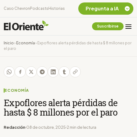
Pregunta a IA
Caso Chevron
Podcasts
Historias
Suscribirse
Quiero Información
sobre el Caso
Inicio
›
Economía
›
Expoflores alerta pérdidas de hasta $ 8 millones por
Chevron Ecuador
el paro
Listar destinos
turísticos de la
Amazonia Ecuatoriana
¿En que consiste la
tasa minera que rige en
Ecuador?
ECONOMÍA
Expoflores alerta pérdidas de
hasta $ 8 millones por el paro
Redacción
08 de octubre, 2025
2 min de lectura