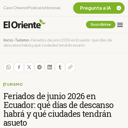
Pregunta a IA
Caso Chevron
Podcasts
Historias
Suscribirse
Quiero Información
sobre el Caso
Inicio
›
Turismo
›
Feriados de junio 2026 en Ecuador: qué días de
Chevron Ecuador
descanso habrá y qué ciudades tendrán asueto
Listar destinos
turísticos de la
Amazonia Ecuatoriana
¿En que consiste la
tasa minera que rige en
Ecuador?
TURISMO
Feriados de junio 2026 en
Ecuador: qué días de descanso
habrá y qué ciudades tendrán
asueto