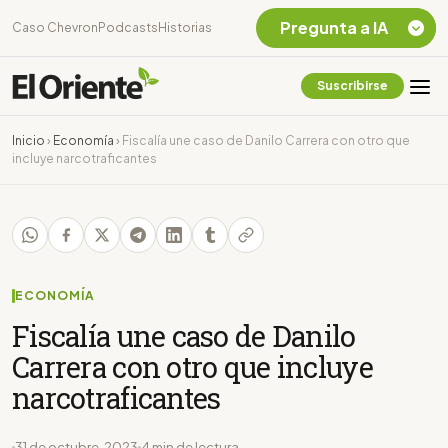
Pregunta a IA
Caso Chevron
Podcasts
Historias
Suscribirse
Quiero Información
sobre el Caso
Inicio
›
Economía
›
Fiscalía une caso de Danilo Carrera con otro que
Chevron Ecuador
incluye narcotraficantes
Listar destinos
turísticos de la
Amazonia Ecuatoriana
¿En que consiste la
tasa minera que rige en
Ecuador?
ECONOMÍA
Fiscalía une caso de Danilo
Carrera con otro que incluye
narcotraficantes
31 de octubre, 2023
4 min de lectura