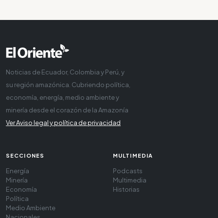
Noticias de Ecuador, Colombia y Perú, y
su región amazónica. Cubriendo política,
economía, energía, medio ambiente y
minería desde el corazón de la Amazonía
Ver Aviso legal y política de privacidad
SECCIONES
MULTIMEDIA
Energía
Podcasts
Minería
Multimedia
Economía
Historias
Política
Medio Ambiente
Nacionales