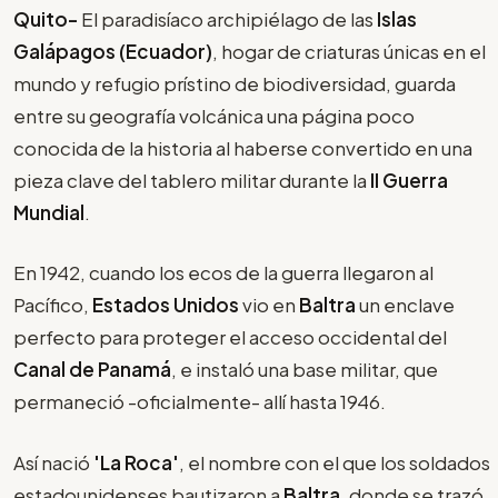
Quito-
El paradisíaco archipiélago de las
Islas
Galápagos (Ecuador)
, hogar de criaturas únicas en el
mundo y refugio prístino de biodiversidad, guarda
entre su geografía volcánica una página poco
conocida de la historia al haberse convertido en una
pieza clave del tablero militar durante la
II Guerra
Mundial
.
En 1942, cuando los ecos de la guerra llegaron al
Pacífico,
Estados Unidos
vio en
Baltra
un enclave
perfecto para proteger el acceso occidental del
Canal de Panamá
, e instaló una base militar, que
permaneció -oficialmente- allí hasta 1946.
Así nació
'La Roca'
, el nombre con el que los soldados
estadounidenses bautizaron a
Baltra
, donde se trazó