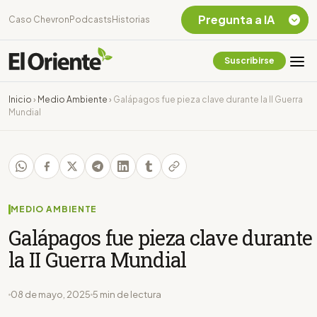
Pregunta a IA
Caso Chevron
Podcasts
Historias
Suscribirse
Quiero Información
sobre el Caso
Inicio
›
Medio Ambiente
›
Galápagos fue pieza clave durante la II Guerra
Chevron Ecuador
Mundial
Listar destinos
turísticos de la
Amazonia Ecuatoriana
¿En que consiste la
tasa minera que rige en
Ecuador?
MEDIO AMBIENTE
Galápagos fue pieza clave durante
la II Guerra Mundial
08 de mayo, 2025
5 min de lectura