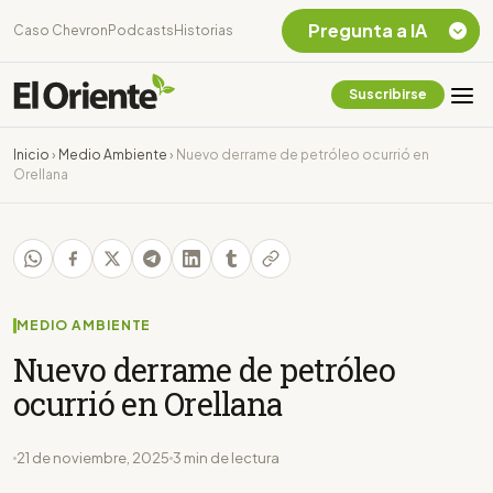
Pregunta a IA
Caso Chevron
Podcasts
Historias
Suscribirse
Quiero Información
sobre el Caso
Inicio
›
Medio Ambiente
›
Nuevo derrame de petróleo ocurrió en
Chevron Ecuador
Orellana
Listar destinos
turísticos de la
Amazonia Ecuatoriana
¿En que consiste la
tasa minera que rige en
Ecuador?
MEDIO AMBIENTE
Nuevo derrame de petróleo
ocurrió en Orellana
21 de noviembre, 2025
3 min de lectura