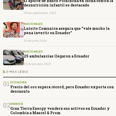
El aporte de Banco Pichincha en lucha contra la
desnutrición infantil es destacado
05 de septiembre, 2023
NACIONALES
Luisito Comunica asegura que "vale mucho la
pena invertir en Ecuador"
25 de junio, 2024
NACIONALES
25 ambulancias llegaron a Ecuador
20 de octubre, 2023
LO MÁS LEÍDO
01
ECONOMÍA
Precio del oro supera récord, pero Ecuador exporta con
descuento
02
ENERGÍA
Gran Tierra Energy venderá sus activos en Ecuador y
Colombia a Maurel & Prom