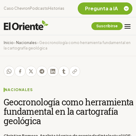
Pregunta a IA
Caso Chevron
Podcasts
Historias
Suscribirse
Quiero Información
sobre el Caso
Inicio
›
Nacionales
›
Geocronología como herramienta fundamental en
Chevron Ecuador
la cartografía geológica
Listar destinos
turísticos de la
Amazonia Ecuatoriana
¿En que consiste la
tasa minera que rige en
Ecuador?
NACIONALES
Geocronología como herramienta
fundamental en la cartografía
geológica
Christian Romero, Analista técnico de propiedad intelectual IIGE