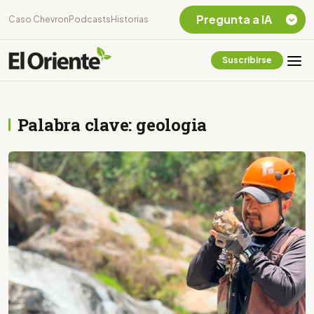
Pregunta a IA
Caso Chevron
Podcasts
Historias
Suscribirse
Quiero Información
sobre el Caso
Chevron Ecuador
Palabra clave: geologia
Listar destinos
turísticos de la
Amazonia Ecuatoriana
¿En que consiste la
tasa minera que rige en
Ecuador?