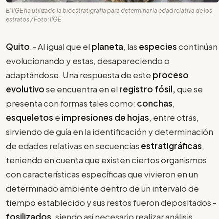
El IIGE ha utilizado la bioestratigrafía para determinar la edad relativa de los
estratos / Foto: IIGE
Quito
.- Al igual que el
planeta
, las
especies
continúan
evolucionando y estas, desapareciendo o
adaptándose. Una respuesta de este
proceso
evolutivo
se encuentra en el
registro fósil,
que se
presenta con formas tales como:
conchas
,
esqueletos
e
impresiones de hojas
, entre otras,
sirviendo de guía en la identificación y determinación
de edades relativas en secuencias
estratigráficas
,
teniendo en cuenta que existen ciertos organismos
con características específicas que vivieron en un
determinado ambiente dentro de un intervalo de
tiempo establecido y sus restos fueron depositados -
fosilizados
, siendo así necesario realizar análisis