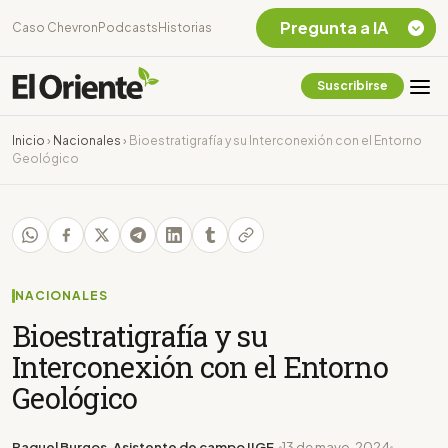
Pregunta a IA
Caso Chevron
Podcasts
Historias
Suscribirse
Quiero Información
sobre el Caso
Inicio
›
Nacionales
›
Bioestratigrafía y su Interconexión con el Entorno
Chevron Ecuador
Geológico
Listar destinos
turísticos de la
Amazonia Ecuatoriana
¿En que consiste la
tasa minera que rige en
Ecuador?
NACIONALES
Bioestratigrafía y su
Interconexión con el Entorno
Geológico
Raquel Burgos, Asistente de campo IIGE.
13 de mayo, 2024