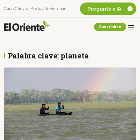
Pregunta a IA
Caso Chevron
Podcasts
Historias
Suscribirse
Quiero Información
sobre el Caso
Chevron Ecuador
Palabra clave: planeta
Listar destinos
turísticos de la
Amazonia Ecuatoriana
¿En que consiste la
tasa minera que rige en
Ecuador?