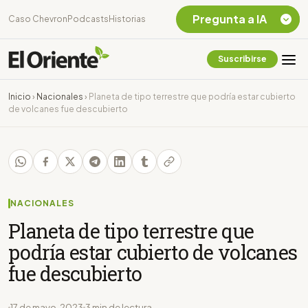
Pregunta a IA
Caso Chevron
Podcasts
Historias
Suscribirse
Quiero Información
sobre el Caso
Inicio
›
Nacionales
›
Planeta de tipo terrestre que podría estar cubierto
Chevron Ecuador
de volcanes fue descubierto
Listar destinos
turísticos de la
Amazonia Ecuatoriana
¿En que consiste la
tasa minera que rige en
Ecuador?
NACIONALES
Planeta de tipo terrestre que
podría estar cubierto de volcanes
fue descubierto
17 de mayo, 2023
3 min de lectura